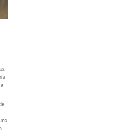
as,
ria
la
 de
,
ismo
a