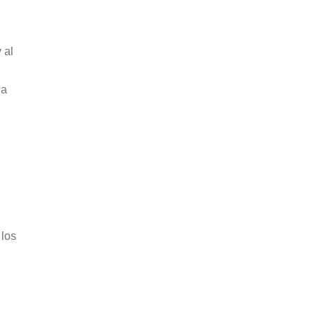
 al
n
da
.
 los