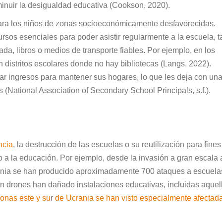
inuir la desigualdad educativa (Cookson, 2020).
ara los niños de zonas socioeconómicamente desfavorecidas.
sos esenciales para poder asistir regularmente a la escuela, t
a, libros o medios de transporte fiables. Por ejemplo, en los
n distritos escolares donde no hay bibliotecas (Langs, 2022).
ar ingresos para mantener sus hogares, lo que les deja con un
 (National Association of Secondary School Principals, s.f.).
ncia
, la destrucción de las escuelas o su reutilización para fines
so a la educación. Por ejemplo, desde la invasión a gran escala 
ania se han producido aproximadamente 700 ataques a escuela
 drones han dañado instalaciones educativas, incluidas aquel
zonas este y su
r
de Ucrania se han visto especialmente afectad