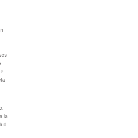
en
sos
e
ue
ela
o,
a la
lud