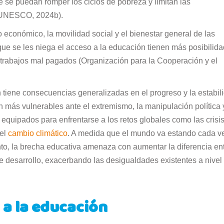
 se puedan romper los ciclos de pobreza y limitan las
 (UNESCO, 2024b).
o económico, la movilidad social y el bienestar general de las
que se les niega el acceso a la educación tienen más posibilid
 trabajos mal pagados (Organización para la Cooperación y el
 tiene consecuencias generalizadas en el progreso y la estabil
 más vulnerables ante el extremismo, la manipulación política 
equipados para enfrentarse a los retos globales como las crisi
 el
cambio climático
. A medida que el mundo va estando cada v
to, la brecha educativa amenaza con aumentar la diferencia en
de desarrollo, exacerbando las desigualdades existentes a nivel
 a la educación