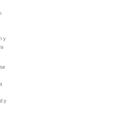
n
a
n y
ya
 se
a
d y