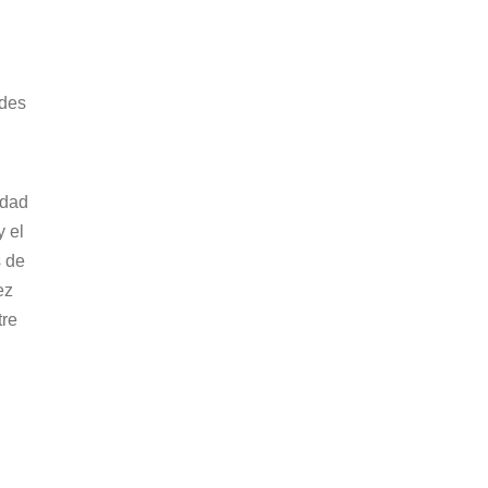
ades
idad
y el
s de
ez
tre