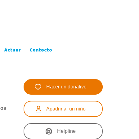
Actuar
Contacto
Hacer un donativo
dos
Apadrinar un niño
Helpline