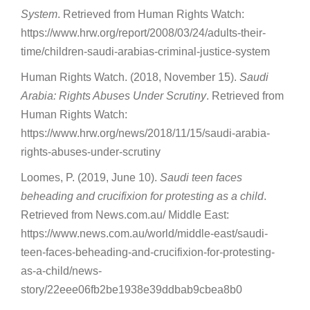
System
. Retrieved from Human Rights Watch:
https://www.hrw.org/report/2008/03/24/adults-their-
time/children-saudi-arabias-criminal-justice-system
Human Rights Watch. (2018, November 15).
Saudi
Arabia: Rights Abuses Under Scrutiny
. Retrieved from
Human Rights Watch:
https://www.hrw.org/news/2018/11/15/saudi-arabia-
rights-abuses-under-scrutiny
Loomes, P. (2019, June 10).
Saudi teen faces
beheading and crucifixion for protesting as a child
.
Retrieved from News.com.au/ Middle East:
https://www.news.com.au/world/middle-east/saudi-
teen-faces-beheading-and-crucifixion-for-protesting-
as-a-child/news-
story/22eee06fb2be1938e39ddbab9cbea8b0