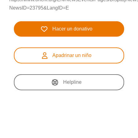
NewsID=23795&LangID=E
Hacer un donativo
Apadrinar un niño
Helpline