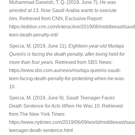
Muhammad Darwish, T. Q. (2019, June 7).
He was
arrested at 13. Now Saudi Arabia wants to execute
him
. Retrieved from CNN, Exclusive Report:
https://edition.cnn.com/interactive/2019/06/middleeast/saud
teen-death-penalty-intl/
Specia, M. (2019, June 11).
Eighteen-year-old Murtaja
Qureiris is facing the death penalty, after being held for
more than four years.
Retrieved from SBS News:
https://www.sbs.com.au/news/murtaja-qureiris-saudi-
teen-facing-death-penalty-for-protesting-when-he-was-
10
Specia, M. (2019, June 9).
Saudi Teenager Faces
Death Sentence for Acts When He Was 10
. Retrieved
from The New York Times:
https://www.nytimes.com/2019/06/09/world/middleeast/saud
teenager-death-sentence.html