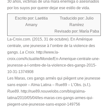
30 años, víctimas de una mara enemiga o asesinados
por los suyos por querer dejar ese estilo de vida.
Escrito por: Laetitia
Traducido por: Julio
Amany
Ramírez
Revisado por: María Paba
La-Croix.com. (2015, 31 de octubre). En Amérique
centrale, une jeunesse à l’ombre de la violence des
gangs.
La Croix
. http://www.la-
croix.com/Actualite/Monde/En-Amerique-centrale-une-
jeunesse-a-l-ombre-de-la-violence-des-gangs-2015-
10-31-1374908
Les Maras, ces gangs armés qui piègent une jeunesse
sans espoir – Alma Latina – Rue89 – L’Obs. (s.f.).
Rue89
. http://rue89.nouvelobs.com/blog/alma-
latina/2010/05/04/les-maras-ces-gangs-armes-qui-
piegent-une-jeunesse-sans-espoir-149756