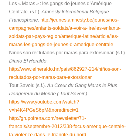
Les « Maras » : les gangs de jeunes d’Amérique
Centrale. (s.f.).
Amnesty International Belgique
Francophone
.
http://jeunes.amnesty.be/jeunes/nos-
campagnes/enfants-soldats/a-voir-a-lire/les-enfants-
soldats-par-pays-region/amerique-latine/article/les-
maras-les-gangs-de-jeunes-d-amerique-centrale
Niños son reclutados por maras para extorsionar. (s.f.).
Diario El Heraldo
.
http://www.elheraldo.hn/pais/862927-214/niños-son-
reclutados-por-maras-para-extorsionar
Tout Savoir. (s.f.).
Au Cœur du Gang Maras le Plus
Dangereux du Monde ( Tout Savoir )
.
https://www.youtube.com/watch?
v=h4K4PGeS6pM&noredirect=1
http://grupoirena.com/newsletter/71-
francais/septembre-2012/338-focus-amerique-centale-
la-violence-dans-le-triangle-du-nord