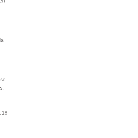
 en
la
aso
s.
n
a 18