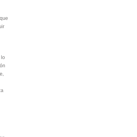
 que
ir
 lo
ión
e,
za