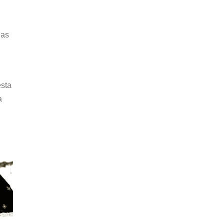
las
esta
a