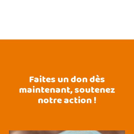
Faites un don dès
maintenant, soutenez
notre action !