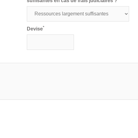
suffisantes en cas de frais judiciaires ?
*
Devise