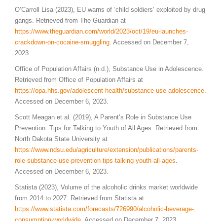
O’Carroll Lisa (2023), EU warns of ‘child soldiers’ exploited by drug
gangs. Retrieved from The Guardian at
https://www.theguardian.com/world/2023/oct/19/eu-launches-
crackdown-on-cocaine-smuggling
. Accessed on December 7,
2023.
Office of Population Affairs (n.d.), Substance Use in Adolescence.
Retrieved from Office of Population Affairs at
https://opa.hhs.gov/
adolescent
-health/substance-use-adolescence
.
Accessed on December 6, 2023.
Scott Meagan et al. (2019), A Parent’s Role in Substance Use
Prevention: Tips for Talking to Youth of All Ages. Retrieved from
North Dakota State University at
https://www.ndsu.edu/agriculture/extension/publications/parents-
role-substance-use-prevention-tips-talking-youth-all-ages
.
Accessed on December 6, 2023.
Statista (2023), Volume of the alcoholic drinks market worldwide
from 2014 to 2027. Retrieved from Statista at
https://www.statista.com/forecasts/726990/alcoholic-beverage-
consumption-worldwide
. Accessed on December 7, 2023.