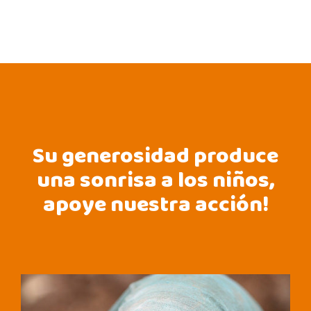
Su generosidad produce
una sonrisa a los niños,
apoye nuestra acción!