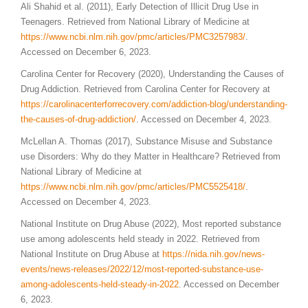
Ali Shahid et al. (2011), Early Detection of Illicit Drug Use in
Teenagers. Retrieved from National Library of Medicine at
https://www.ncbi.nlm.nih.gov/pmc/articles/PMC3257983/
.
Accessed on December 6, 2023.
Carolina Center for Recovery (2020), Understanding the Causes of
Drug Addiction. Retrieved from Carolina Center for Recovery at
https://carolinacenterforrecovery.com/addiction-blog/understanding-
the-causes-of-drug-addiction/
. Accessed on December 4, 2023.
McLellan A. Thomas (2017), Substance Misuse and Substance
use Disorders: Why do they Matter in Healthcare? Retrieved from
National Library of Medicine at
https://www.ncbi.nlm.nih.gov/
pmc
/articles/PMC5525418/
.
Accessed on December 4, 2023.
National Institute on Drug Abuse (2022), Most reported substance
use among adolescents held steady in 2022. Retrieved from
National Institute on Drug Abuse at
https://nida.nih.gov/news-
events/news-releases/2022/12/most-reported-substance-use-
among-adolescents-held-steady-in-2022
. Accessed on December
6, 2023.