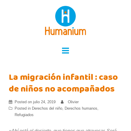
Skip
to
content
La migración infantil : caso
de niños no acompañados
Posted on
julio 24, 2019
Olivier
Posted in
Derechos del niño
,
Derechos humanos
,
Refugiados
«Ahí está el desierto, que tienes que atravesar. Será