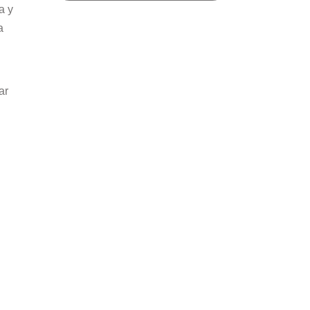
a y
a
ar