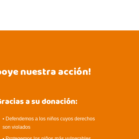
poye nuestra acción!
racias a su donación:
• Defendemos a los niños cuyos derechos
son violados
• Protegemos los niños más vulnerables