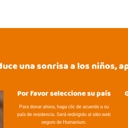
uce una sonrisa a los niños, a
Por favor seleccione su país
G
Para donar ahora, haga clic de acuerdo a su
país de residencia. Será redirigido al sitio web
seguro de Humanium.