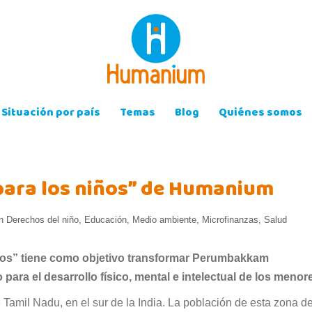
Situación por país
Temas
Blog
Quiénes somos
para los niños” de Humanium
in
Derechos del niño
,
Educación
,
Medio ambiente
,
Microfinanzas
,
Salud
ños” tiene como objetivo transformar Perumbakkam
ara el desarrollo físico, mental e intelectual de los menor
 Tamil Nadu, en el sur de la India. La población de esta zona de