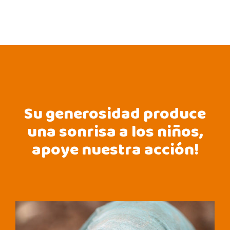
Su generosidad produce
una sonrisa a los niños,
apoye nuestra acción!