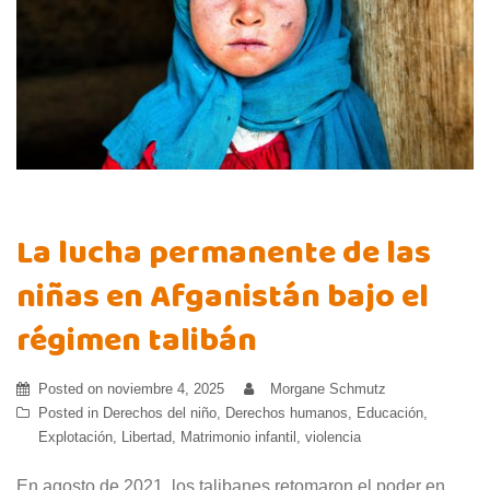
La lucha permanente de las
niñas en Afganistán bajo el
régimen talibán
Posted on
noviembre 4, 2025
Morgane Schmutz
Posted in
Derechos del niño
,
Derechos humanos
,
Educación
,
Explotación
,
Libertad
,
Matrimonio infantil
,
violencia
En agosto de 2021, los talibanes retomaron el poder en