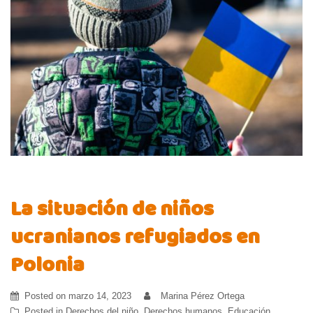
La situación de niños
ucranianos refugiados en
Polonia
Posted on
marzo 14, 2023
Marina Pérez Ortega
Posted in
Derechos del niño
,
Derechos humanos
,
Educación
,