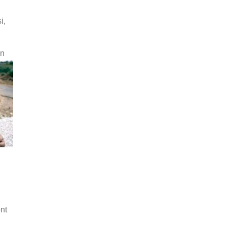
i,
un
nt