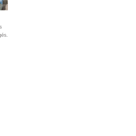
s
gés.