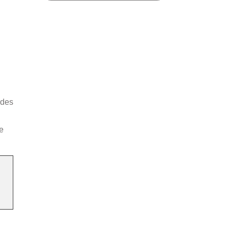
 des
e