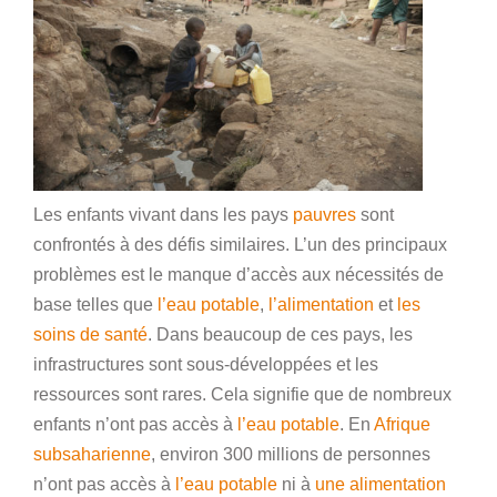
Les enfants vivant dans les pays
pauvres
sont
confrontés à des défis similaires. L’un des principaux
problèmes est le manque d’accès aux nécessités de
base telles que
l’eau potable
,
l’alimentation
et
les
soins de santé
. Dans beaucoup de ces pays, les
infrastructures sont sous-développées et les
ressources sont rares. Cela signifie que de nombreux
enfants n’ont pas accès à
l’eau potable
. En
Afrique
subsaharienne
, environ 300 millions de personnes
n’ont pas accès à
l’eau potable
ni à
une alimentation