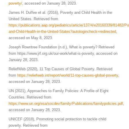
poverty/
, accessed on January 28, 2023.
James H. Duffee et al. (2016), Poverty and Child Health in the
United States. Retrieved from
https://publications.aap.org/pediatrics/article/137/4/e20160339/81482/Po
and-Child-Health-in-the-United-States?autologincheck=redirected
,
accessed on May 8, 2023.
Joseph Rowntree Foundation (n.d.), What is poverty? Retrieved
from https://www.jrf.org.uk/our-work/what-is-poverty, accessed on
January 28, 2023.
ReliefWeb (2020), 11 Top Causes of Global Poverty. Retrieved
from
https://reliefweb.int/report/world/11-top-causes-global-poverty
,
accessed on January 28, 2023.
UN (2021), Approaches to Family Policies: A Profile of Eight
Countries. Retrieved from
https://www.un.org/esa/socdev/family/Publications/familypolicies.pdf
,
accessed on January 28, 2023.
UNICEF (2018), Promoting social protection to tackle child
poverty. Retrieved from