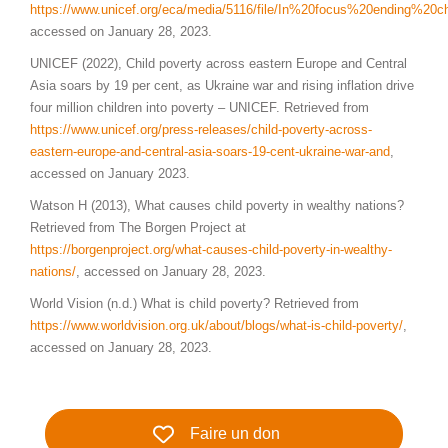
https://www.unicef.org/eca/media/5116/file/In%20focus%20ending%20c
accessed on January 28, 2023.
UNICEF (2022), Child poverty across eastern Europe and Central
Asia soars by 19 per cent, as Ukraine war and rising inflation drive
four million children into poverty – UNICEF. Retrieved from
https://www.unicef.org/press-releases/child-poverty-across-
eastern-europe-and-central-asia-soars-19-cent-ukraine-war-and
,
accessed on January 2023.
Watson H (2013), What causes child poverty in wealthy nations?
Retrieved from The Borgen Project at
https://borgenproject.org/what-causes-child-poverty-in-wealthy-
nations/
, accessed on January 28, 2023.
World Vision (n.d.) What is child poverty? Retrieved from
https://www.worldvision.org.uk/about/blogs/what-is-child-poverty/
,
accessed on January 28, 2023.
Faire un don