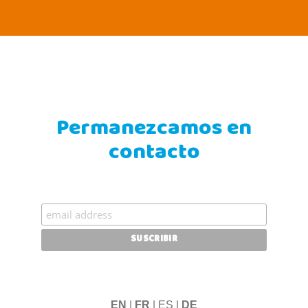
Permanezcamos en
contacto
EN
|
FR
| ES |
DE