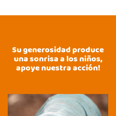
Su generosidad produce
una sonrisa a los niños,
apoye nuestra acción!