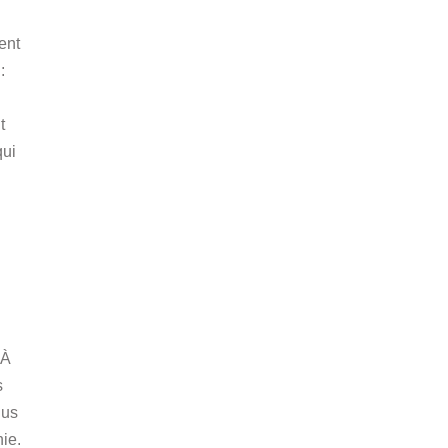
ent
:
t
ui
 À
s
lus
ie.