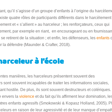
nt, qu’il s’agisse d’un groupe d’enfants à l’origine du harcèlem
xiste quatre rôles de participants différents dans le harcèlement 
ement et « s’allient » au harceleur ; les renforçateurs, ceux qui
ement, par exemple en riant, en encourageant ou en fournissan
se retirent de la situation ; et enfin, les défenseurs, les
enfants
q
our la défendre (Maunder & Crafter, 2018).
arceleur à l’école
entes manières, les harceleurs présentent souvent des
ers sont souvent incapables de traiter les informations sociales,
nt hostile. De plus, ils sont souvent destructeurs et colériques.
ve envers la
violence
et du fait qu’ils affirment leur domination, le
utres enfants agressifs (Smokowski & Kopasz Holland, 2005). P
eleurs en raison de leur agressivité et de leur manque d’empath