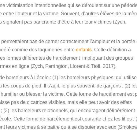
ne victimisation intentionnelles qui se déroulent sur une périod
 entre l’auteur et la victime. Souvent, d’autres élèves de la mê
signalent pas par crainte d’être à leur tour victimes (Zych,
 permettaient pas de cerner correctement l’ampleur et la portée
idéré comme des taquineries entre
enfants
. Cette définition a
s formes différentes de harcèlement impliquant des groupes
rmes en ligne (Zych, Farrington, Llorent & Ttofi, 2017).
e harceleurs à l’école : (1) les harceleurs physiques, qui utilise
s coups de pied. Il s’agit, le plus souvent, de garçons ; (2) le
 humilier ou blesser la victime. Cette forme de harcèlement est 
aisse pas de cicatrices visibles, mais elle peut avoir des effets
; (3) les harceleurs relationnels, qui encouragent délibérément
cole. Cette forme de harcèlement est courante chez les filles ; 
ment leurs victimes à se battre ou à se disputer avec eux (Smoko