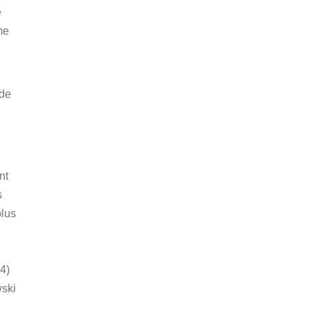
e
me
 de
nt
s
plus
(4)
wski