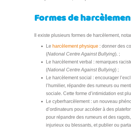
Formes de harcèlement
Il existe plusieurs formes de harcèlement, not
Le
harcèlement physique
: donner des c
(
National Centre Against Bullying
). ;
Le harcèlement verbal : remarques raciste
(
National Centre Against Bullying
) ;
Le harcèlement social : encourager l’exc
l’humilier, répandre des rumeurs ou mentir
sociale. Cette forme d’intimidation est plus
Le cyberharcèlement : un nouveau phéno
d’ordinateurs pour accéder à des platefo
pour répandre des rumeurs et des ragots
injurieux ou blessants, et publier ou par