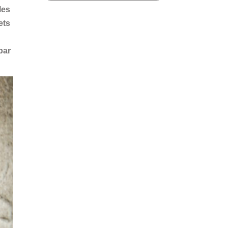
les
ets
par