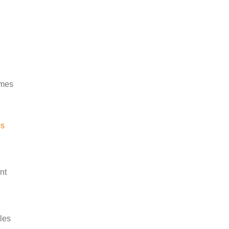
rmes
és
nt
les