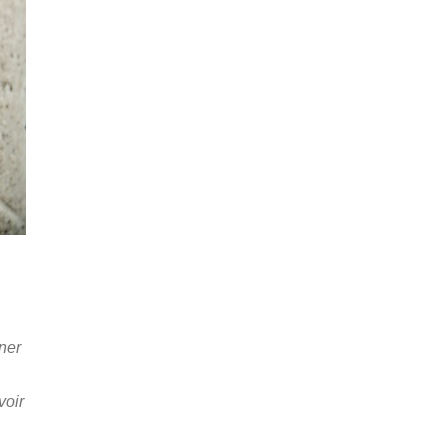
ner
voir