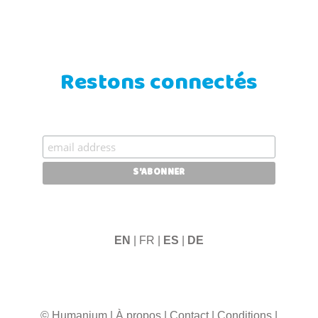
Restons connectés
EN
| FR |
ES
|
DE
© Humanium
|
À propos
|
Contact
|
Conditions
|