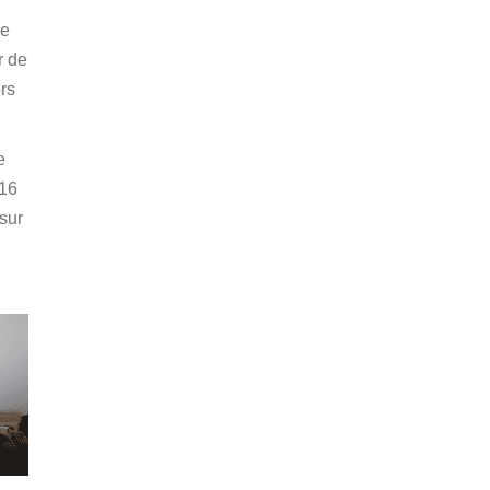
de
r de
rs
e
 16
 sur