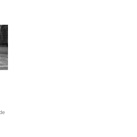
n
 de