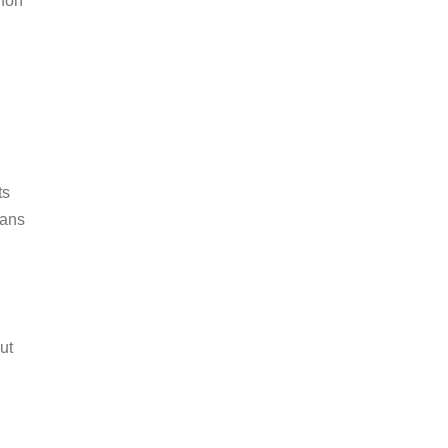
 non
ts
dans
ut