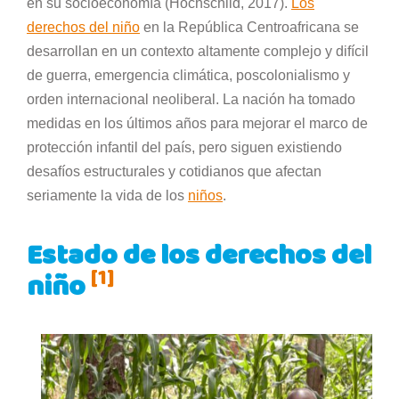
en su socioeconomía (Hochschild, 2017).
Los
derechos del niño
en la República Centroafricana se
desarrollan en un contexto altamente complejo y difícil
de guerra, emergencia climática, poscolonialismo y
orden internacional neoliberal. La nación ha tomado
medidas en los últimos años para mejorar el marco de
protección infantil del país, pero siguen existiendo
desafíos estructurales y cotidianos que afectan
seriamente la vida de los
niños
.
Estado de los derechos del
[1]
niño