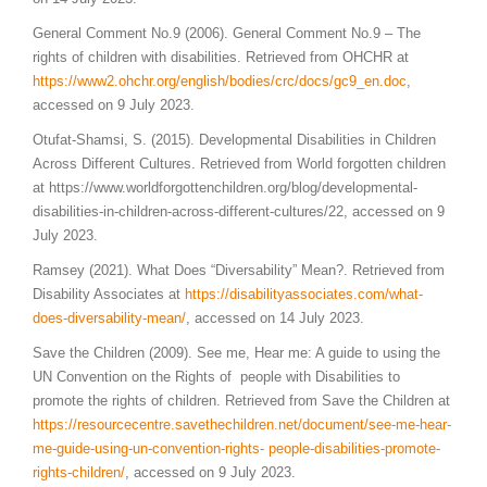
General Comment No.9 (2006). General Comment No.9 – The
rights of children with disabilities. Retrieved from OHCHR at
https://www2.ohchr.org/english/bodies/crc/docs/gc9_en.doc
,
accessed on 9 July 2023.
Otufat-Shamsi, S. (2015). Developmental Disabilities in Children
Across Different Cultures. Retrieved from World forgotten children
at https://www.worldforgottenchildren.org/blog/developmental-
disabilities-in-children-across-different-cultures/22, accessed on 9
July 2023.
Ramsey (2021). What Does “Diversability” Mean?. Retrieved from
Disability Associates at
https://disabilityassociates.com/what-
does-diversability-mean/
, accessed on 14 July 2023.
Save the Children (2009). See me, Hear me: A guide to using the
UN Convention on the Rights of people with Disabilities to
promote the rights of children. Retrieved from Save the Children at
https://resourcecentre.savethechildren.net/document/see-me-hear-
me-guide-using-un-convention-rights- people-disabilities-promote-
rights-children/
, accessed on 9 July 2023.