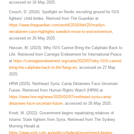
accessed on 16 May 2025.
Crouch, D. (2016). Spotlight on Nordic recruiting ground for ISIS
fighters’ child brides. Retrived from The Guardian at
https://www.theguardian.com/world/2016/feb/25/marilyn-
nevalainen-case-highlights-swedish-move-to-end-extremism
,
accessed on 26 May 2025.
Hassan, M. (2023). Why ISIS Cannot Bring the Caliphate Back to
Life. Retrieved from Carnegie Endowment for International Peace
at
https://carnegieendowment.org/sada/2023/07/why-ISIS-cannot-
bring-the-caliphate-back-to-life?lang=en
, accessed on 27 May
2025.
HRW (2025). Northeast Syria: Camp Detainees Face Uncertain
Future. Retrieved from Human Rights Watch (HRW) at
https://www.hrw.org/news/2025/02/07/northeast-syria-camp-
detainees-face-uncertain-future
, accessed on 26 May 2025.
Knott, M. (2022). Government begins repatriating relatives of
Islamic State fighters from Syria. Retrieved from The Sydney
Morning Herald at
https://www.smh.com.au/politics/federal/government-begins-