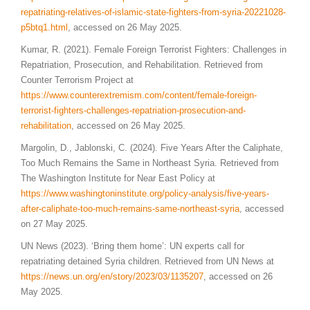
repatriating-relatives-of-islamic-state-fighters-from-syria-20221028-
p5btq1.html
, accessed on 26 May 2025.
Kumar, R. (2021). Female Foreign Terrorist Fighters: Challenges in
Repatriation, Prosecution, and Rehabilitation. Retrieved from
Counter Terrorism Project at
https://www.counterextremism.com/content/female-foreign-
terrorist-fighters-challenges-repatriation-prosecution-and-
rehabilitation
, accessed on 26 May 2025.
Margolin, D., Jablonski, C. (2024). Five Years After the Caliphate,
Too Much Remains the Same in Northeast Syria. Retrieved from
The Washington Institute for Near East Policy at
https://www.washingtoninstitute.org/policy-analysis/five-years-
after-caliphate-too-much-remains-same-northeast-syria
, accessed
on 27 May 2025.
UN News (2023). ‘Bring them home’: UN experts call for
repatriating detained Syria children. Retrieved from UN News at
https://news.un.org/en/story/2023/03/1135207
, accessed on 26
May 2025.