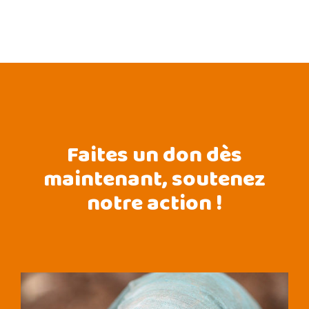
Faites un don dès
maintenant, soutenez
notre action !