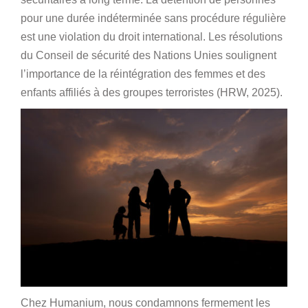
pour une durée indéterminée sans procédure régulière
est une violation du droit international. Les résolutions
du Conseil de sécurité des Nations Unies soulignent
l’importance de la réintégration des femmes et des
enfants affiliés à des groupes terroristes (HRW, 2025).
Chez Humanium, nous condamnons fermement les