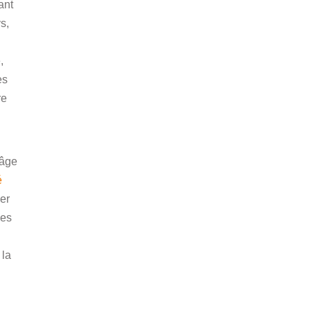
ant
s,
,
es
re
’âge
é
er
ues
 la