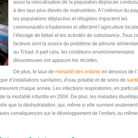
aussi la relocalisation de la population déplacée conduis
à des taux plus élevés de malnutrition. A l’intérieur du pay
les populations déplacées et réfugiées impactent les
communautés tchadiennes et affectent l’agriculture locale
l’élevage de bétail et les activités de subsistance. Tous c
facteurs sont la source du problème de pénurie alimentai
au Tchad. A part cela, les conditions environnementales
désastreuses ont appauvri les récoltes.
De plus, le taux de
mortalité des enfants
en dessous de l
ue d’installations sanitaires, d’eau potable et de soins de
sant
meurent chaque année. Les infections respiratoires, en particuli
e la mortalité infantile en 2004. De plus, les maladies diurétiq
elle que la déshydratation, qui, même si elle survient seulement
raves conséquences sur le développement de l’enfant, ou même