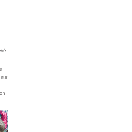
evé
se
 sur
ion