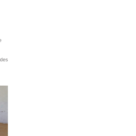
e
 des