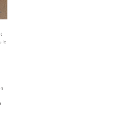
t
s le
en
e
0