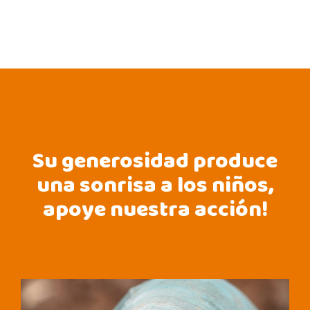
Su generosidad produce
una sonrisa a los niños,
apoye nuestra acción!