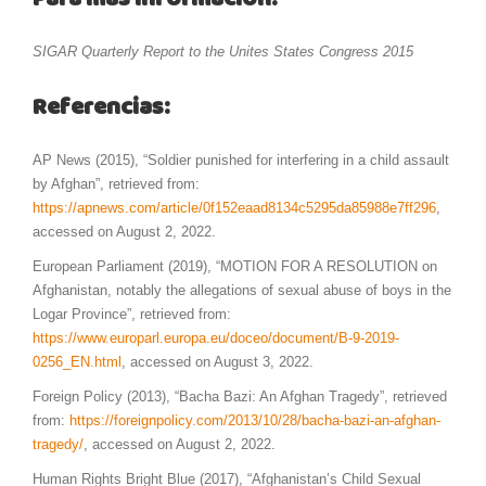
Para más información:
SIGAR Quarterly Report to the Unites States Congress 2015
Referencias:
AP News (2015), “Soldier punished for interfering in a child assault
by Afghan”, retrieved from:
https://apnews.com/article/0f152eaad8134c5295da85988e7ff296
,
accessed on August 2, 2022.
European Parliament (2019), “MOTION FOR A RESOLUTION on
Afghanistan, notably the allegations of sexual abuse of boys in the
Logar Province”, retrieved from:
https://www.europarl.europa.eu/doceo/document/B-9-2019-
0256_EN.html
, accessed on August 3, 2022.
Foreign Policy (2013), “Bacha Bazi: An Afghan Tragedy”, retrieved
from:
https://foreignpolicy.com/2013/10/28/bacha-bazi-an-afghan-
tragedy/
, accessed on August 2, 2022.
Human Rights Bright Blue (2017), “Afghanistan’s Child Sexual