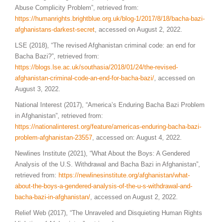
Abuse Complicity Problem”, retrieved from:
https://humanrights.brightblue.org.uk/blog-1/2017/8/18/bacha-bazi-
afghanistans-darkest-secret
, accessed on August 2, 2022.
LSE (2018), “The revised Afghanistan criminal code: an end for
Bacha Bazi?”, retrieved from:
https://blogs.lse.ac.uk/southasia/2018/01/24/the-revised-
afghanistan-criminal-code-an-end-for-bacha-bazi/
, accessed on
August 3, 2022.
National Interest (2017), “America’s Enduring Bacha Bazi Problem
in Afghanistan”, retrieved from:
https://nationalinterest.org/feature/americas-enduring-bacha-bazi-
problem-afghanistan-23557
, accessed on: August 4, 2022.
Newlines Institute (2021), “What About the Boys: A Gendered
Analysis of the U.S. Withdrawal and Bacha Bazi in Afghanistan”,
retrieved from:
https://newlinesinstitute.org/afghanistan/what-
about-the-boys-a-gendered-analysis-of-the-u-s-withdrawal-and-
bacha-bazi-in-afghanistan/
, accessed on August 2, 2022.
Relief Web (2017), “The Unraveled and Disquieting Human Rights