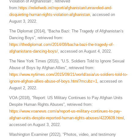
Violation of Afghanistan”, retrieved
from:
https://reliefweb.int/report/afghanistan/unraveled-and-
disquieting-human-rights-violation-afghanistan
, accessed on
August 3, 2022.
The Diplomat (2014), “Bacha Bazi: The Tragedy of Afghanistan’s
Dancing Boys”, retrieved from:
https://thediplomat.com/2014/08/bacha-bazi-the-tragedy-of-
afghanistans-dancing-boys/
, accessed on August 4, 2022.
The New York Times (2015), “U.S. Soldiers Told to Ignore Sexual
Abuse of Boys by Afghan Allies”, retrieved from:
https://www.nytimes.com/2015/09/21/world/asia/us-soldiers-told-to-
ignore-afghan-allies-abuse-of-boys.html?mcubz=1
, accessed on
August 2, 2022.
VOA (2018), “Report: US Military Continues to Pay Afghan Units
Despite Human Rights Abuses”, retrieved from:
https://www.voanews.com/a/report-us-military-continues-to-pay-
afghan-units-despite-reported-human-rights-abuses/4220609.html
,
accessed on August 3, 2022.
Washington Examiner (2022), “Photos, video, and testimony