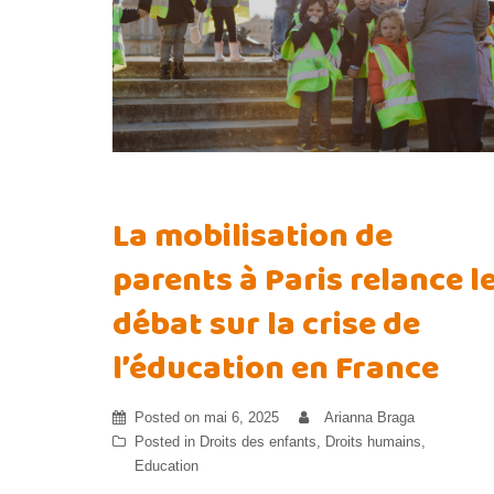
La mobilisation de
parents à Paris relance l
débat sur la crise de
l’éducation en France
Posted on
mai 6, 2025
Arianna Braga
Posted in
Droits des enfants
,
Droits humains
,
Education