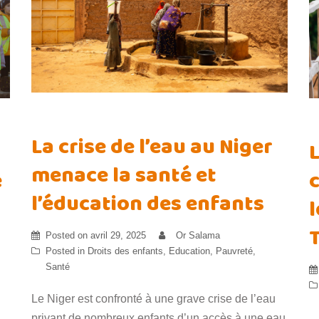
La crise de l’eau au Niger
menace la santé et
e
l’éducation des enfants
l
Posted on
avril 29, 2025
Or Salama
Posted in
Droits des enfants
,
Education
,
Pauvreté
,
Santé
Le Niger est confronté à une grave crise de l’eau
privant de nombreux enfants d’un accès à une eau