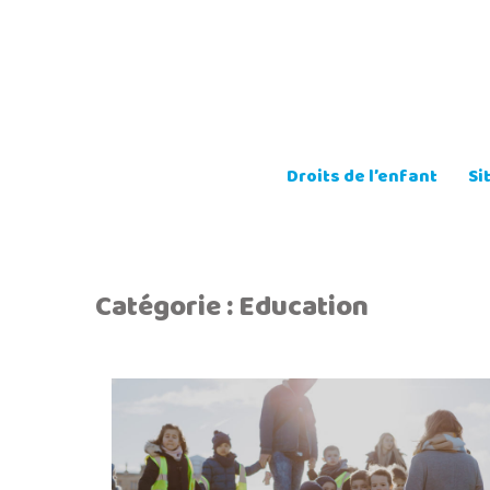
Skip
to
content
Droits de l’enfant
Si
Catégorie :
Education