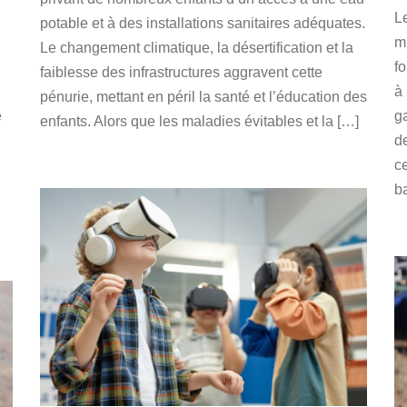
L
potable et à des installations sanitaires adéquates.
mi
Le changement climatique, la désertification et la
f
faiblesse des infrastructures aggravent cette
à 
pénurie, mettant en péril la santé et l’éducation des
e
ga
enfants. Alors que les maladies évitables et la […]
d
ce
ba