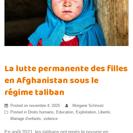
La lutte permanente des filles
en Afghanistan sous le
régime taliban
Posted on
novembre 4, 2025
Morgane Schmutz
Posted in
Droits humains
,
Education
,
Exploitation
,
Liberté
,
Mariage d’enfants
,
violence
En août 2021, les talibans ont repris le pouvoir en