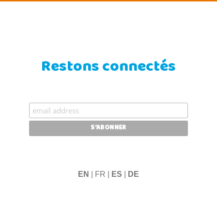
Restons connectés
EN
| FR |
ES
|
DE