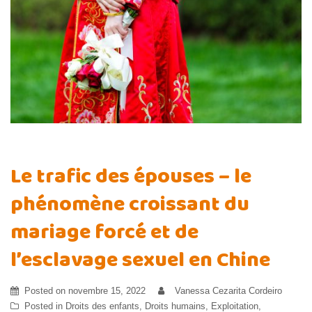
Le trafic des épouses – le
phénomène croissant du
mariage forcé et de
l’esclavage sexuel en Chine
Posted on
novembre 15, 2022
Vanessa Cezarita Cordeiro
Posted in
Droits des enfants
,
Droits humains
,
Exploitation
,