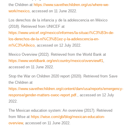
the Children at
https://www.savethechildren.org/us/where-we-
work/mexico
, accessed on 11 June 2022.
Los derechos de la infancia y de la adolescencia en México
(2018). Retrieved from UNICEF at
https://www.unicef.org/mexico/informes/la-situaci%C3%B3n-de-
los-derechos-de-la-ni%C3%B1ez-y-la-adolescencia-en-
m%C3%A9xico
, accessed on 12 July 2022.
Mexico Overview (2022). Retrieved from the World Bank at
https://www.worldbank.org/en/country/mexico/overview#1
,
accessed on 11 June 2022.
Stop the War on Children 2020 report (2020). Retrieved from Save
the Children at
https://www.savethechildren.org/content/dam/usa/reports/emergency-
response/gender-matters-swoc-report.pdf
., accessed on 12 July
2022.
The Mexican education system: An overview (2017). Retrieved
from Wise at
https://wise.com/gb/blog/mexican-education-
overview
, accessed on 11 June 2022.