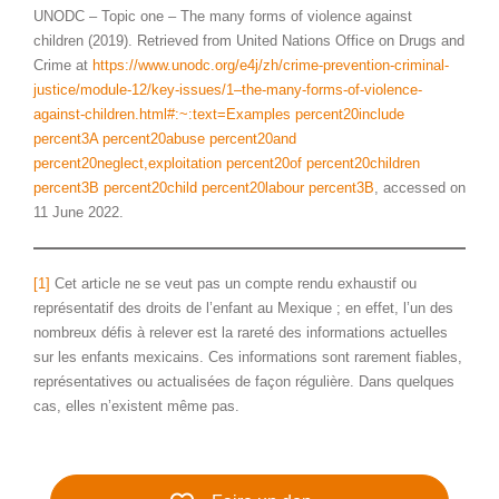
UNODC – Topic one – The many forms of violence against
children (2019). Retrieved from United Nations Office on Drugs and
Crime at
https://www.unodc.org/e4j/zh/crime-prevention-criminal-
justice/module-12/key-issues/1–the-many-forms-of-violence-
against-children.html#:~:text=Examples percent20include
percent3A percent20abuse percent20and
percent20neglect,exploitation percent20of percent20children
percent3B percent20child percent20labour percent3B
, accessed on
11 June 2022.
[1]
Cet article ne se veut pas un compte rendu exhaustif ou
représentatif des droits de l’enfant au Mexique ; en effet, l’un des
nombreux défis à relever est la rareté des informations actuelles
sur les enfants mexicains. Ces informations sont rarement fiables,
représentatives ou actualisées de façon régulière. Dans quelques
cas, elles n’existent même pas.