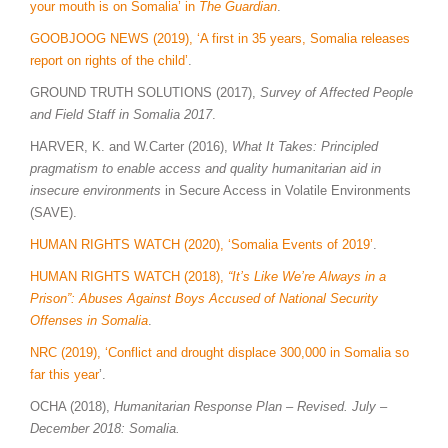
your mouth is on Somalia’ in
The Guardian
.
GOOBJOOG NEWS (2019), ‘A first in 35 years, Somalia releases
report on rights of the child’
.
GROUND TRUTH SOLUTIONS (2017),
Survey of Affected People
and Field Staff in Somalia 2017
.
HARVER, K. and W.Carter (2016),
What It Takes: Principled
pragmatism to enable access and quality humanitarian aid in
insecure environments
in Secure Access in Volatile Environments
(SAVE).
HUMAN RIGHTS WATCH (2020), ‘Somalia Events of 2019’
.
HUMAN RIGHTS WATCH (2018),
“It’s Like We’re Always in a
Prison”: Abuses Against Boys Accused of National Security
Offenses in Somalia
.
NRC (2019), ‘Conflict and drought displace 300,000 in Somalia so
far this year
’.
OCHA (2018),
Humanitarian Response Plan – Revised. July –
December 2018: Somalia.