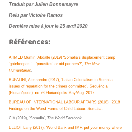
Traduit par Julien Bonnemayre
Relu par
Victoire Ramos
Dernière mise à jour le 25 avril 2020
Références:
AHMED Mumin, Abdalle (2019) ‘Somalia’s displacement camp
‘gatekeepers’ – ‘parasites’ or aid partners?’,
The New
Humanitarian
.
BUFALINI, Alessandro (2017), ‘Italian Colonialism in Somalia:
issues of reparation for the crimes committed’, Sequência
(Florianópolis) no.76 Florianópolis May/Aug. 2017
.
BUREAU OF INTERNATIONAL LABOUR AFFAIRS (2018), ‘2018
Findings on the Worst Forms of Child Labour: Somalia’
.
CIA (2019), ‘Somalia’,
The World Factbook
.
ELLIOT Larry (2017), ‘World Bank and IMF, put your money where