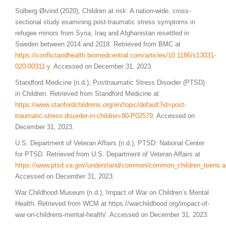
Solberg Øivind (2020), Children at risk: A nation-wide, cross-
sectional study examining post-traumatic stress symptoms in
refugee minors from Syria, Iraq and Afghanistan resettled in
Sweden between 2014 and 2018. Retrieved from BMC at
https://conflictandhealth.biomedcentral.com/articles/10.1186/s13031-
020-00311-y
. Accessed on December 31, 2023.
Standford Medicine (n.d.), Posttraumatic Stress Disorder (PTSD)
in Children. Retrieved from Standford Medicine at
https://www.
stanfordchildrens
.org/en/topic/default?id=post-
traumatic-stress-disorder-in-children-90-P02579
. Accessed on
December 31, 2023.
U.S. Department of Veteran Affairs (n.d.), PTSD: National Center
for PTSD. Retrieved from U.S. Department of Veteran Affairs at
https://www.ptsd.va.gov/
understand
/common/common_children_teens.a
Accessed on December 31, 2023.
War Childhood Museum (n.d.), Impact of War on Children’s Mental
Health. Retrieved from WCM at https://warchildhood.org/impact-of-
war-on-childrens-mental-health/. Accessed on December 31, 2023.