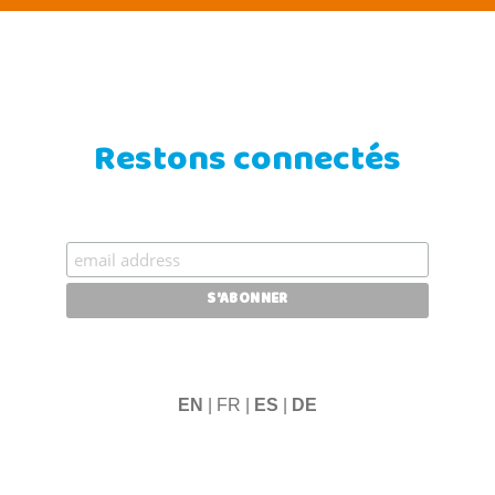
Restons connectés
EN
| FR |
ES
|
DE