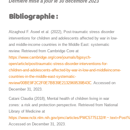
Dernière mise à jour le 30 décembre 2023
Bibliographie :
Alzaghoul F. Aseel et al. (2022), Post-traumatic stress disorder
interventions for children and adolescents affected by war in low-
and middle-income countries in the Middle East: systematic
review. Retrieved from Cambridge Core at
https://www.cambridge.org/core/journals/bjpsych-
open/article/posttraumatic-stress-disorder-interventions-for-
children-and-adolescents-affected-by-war-in-low-and-middleincome-
countries-in-the-middle-east-systematic-
review/00BE9F2C2F0E7BB39E2132969539B43C
. Accessed on
December 31, 2023.
Catani Claudia (2018), Mental health of children living in war
zones: a risk and protection perspective. Retrieved from National
Library of Medicine at
https://www.ncbi.nlm.nih.gov/pmc/articles/PMC5775132/#:~:text=P
Accessed on December 31, 2023.