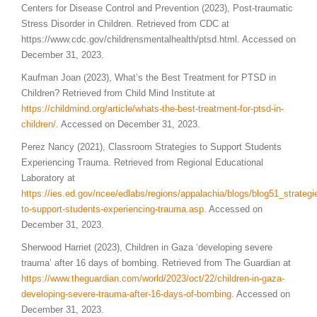
Centers for Disease Control and Prevention (2023), Post-traumatic
Stress Disorder in Children. Retrieved from CDC at
https://www.cdc.gov/childrensmentalhealth/ptsd.html. Accessed on
December 31, 2023.
Kaufman Joan (2023), What’s the Best Treatment for PTSD in
Children? Retrieved from Child Mind Institute at
https://childmind.org/article/whats-the-best-treatment-for-ptsd-in-
children/
. Accessed on December 31, 2023.
Perez Nancy (2021), Classroom Strategies to Support Students
Experiencing Trauma. Retrieved from Regional Educational
Laboratory at
https://ies.ed.gov/ncee/edlabs/regions/appalachia/blogs/blog51_strategi
to-support-students-experiencing-trauma.asp
. Accessed on
December 31, 2023.
Sherwood Harriet (2023), Children in Gaza ‘developing severe
trauma’ after 16 days of bombing. Retrieved from The Guardian at
https://www.theguardian.com/world/2023/oct/22/children-in-gaza-
developing-severe-trauma-after-16-days-of-bombing
. Accessed on
December 31, 2023.