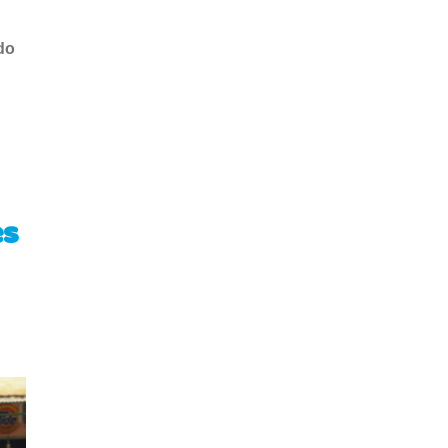
do
es