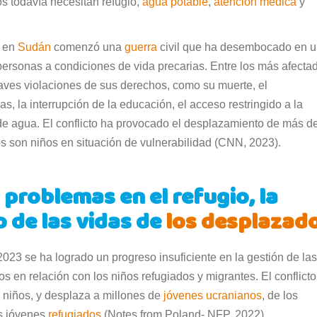
s todavía necesitan refugio,
agua potable
,
atención médica
y
, en
Sudán
comenzó una
guerra
civil que ha desembocado en 
 personas a condiciones de vida precarias. Entre los más afecta
raves violaciones de sus derechos, como su muerte, el
s, la interrupción de la educación, el acceso restringido a la
de agua. El conflicto ha provocado el desplazamiento de más d
s son niños en situación de vulnerabilidad (CNN, 2023).
s problemas en el refugio, la
o de las vidas de
los desplazad
2023 se ha logrado un progreso insuficiente en la gestión de las
s en relación con los niños refugiados y migrantes. El conflicto
s niños, y desplaza a millones de
jóvenes ucranianos
, de los
os jóvenes
refugiados
(Notes from Poland- NFP, 2022).