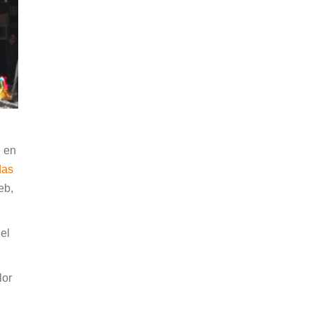
e en
das
eb,
el
lor