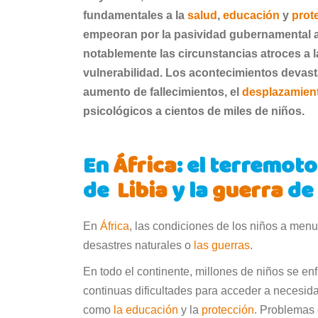
fundamentales a la
salud
,
educación
y
prot
empeoran por la pasividad gubernamental a 
notablemente las circunstancias atroces a l
vulnerabilidad. Los acontecimientos devas
aumento de fallecimientos, el
desplazamien
psicológicos a cientos de miles de niños.
En
África
: el terremot
de
Libia
y la
guerra
d
En
África
, las condiciones de los niños a men
desastres naturales o
las guerras
.
En todo el continente, millones de niños se en
continuas dificultades para acceder a necesid
como
la educación
y la
protección
. Problema