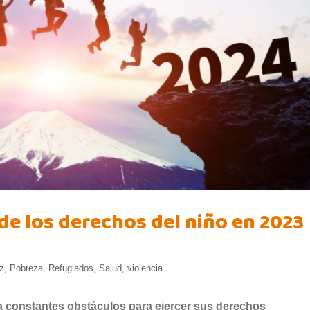
de los derechos del niño en 2023
z
,
Pobreza
,
Refugiados
,
Salud
,
violencia
 a constantes obstáculos para ejercer sus derechos