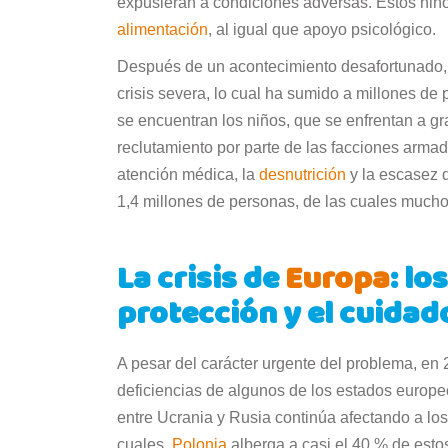
expusieran a condiciones adversas. Estos niño
alimentación
, al igual que apoyo psicológico.
Después de un acontecimiento desafortunado
crisis severa, lo cual ha sumido a millones de
se encuentran los niños, que se enfrentan a g
reclutamiento por parte de las facciones armada
atención médica, la
desnutrición
y la escasez 
1,4 millones de personas, de las cuales mucho
La crisis de
Europa
: lo
protección y el cuidad
A pesar del carácter urgente del problema, en 
deficiencias de algunos de los estados europeo
entre Ucrania y Rusia continúa afectando a lo
cuales,
Polonia
alberga a casi el 40 % de est