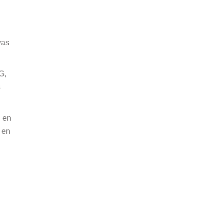
vas
G,
s
n en
 en