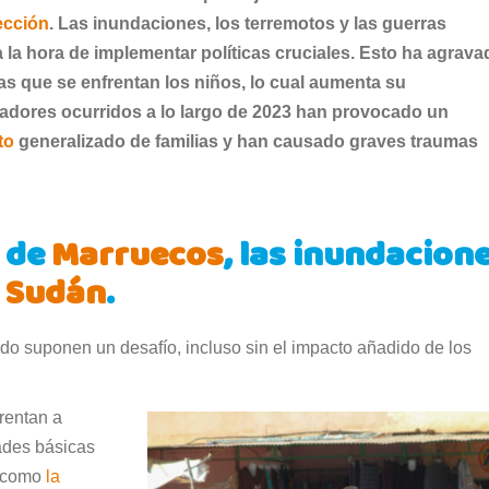
ección
.
Las inundaciones, los terremotos y las guerras
la hora de implementar políticas cruciales. Esto ha agrava
as que se enfrentan los niños, lo cual aumenta su
tadores ocurridos a lo largo de 2023 han provocado un
to
generalizado de familias y han causado graves traumas
o de
Marruecos
, las inundacion
e
Sudán
.
udo suponen un desafío, incluso sin el impacto añadido de los
frentan a
ades básicas
s como
la