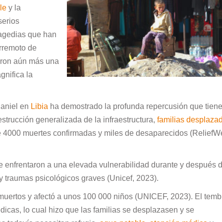
le
y la
serios
ragedias que han
erremoto de
aron aún más una
gnifica la
Daniel en
Libia
ha demostrado la profunda repercusión que tien
strucción generalizada de la infraestructura,
familias desplaza
de 4000 muertes confirmadas y miles de desaparecidos (ReliefW
 enfrentaron a una elevada vulnerabilidad durante y después d
s y traumas psicológicos graves (Unicef, 2023).
muertos y afectó a unos 100 000 niños (UNICEF, 2023). El temb
icas, lo cual hizo que las familias se desplazasen y se