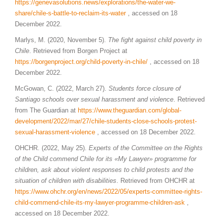
https://genevasolutions.news/explorations/the-water-we-
share/chile-s-battle-to-reclaim-its-water
, accessed on 18
December 2022.
Marlys, M. (2020, November 5).
The fight against child poverty in
Chile
. Retrieved from Borgen Project at
https://borgenproject.org/child-poverty-in-chile/
, accessed on 18
December 2022.
McGowan, C. (2022, March 27).
Students force closure of
Santiago schools over sexual harassment and violence
. Retrieved
from The Guardian at
https://www.theguardian.com/global-
development/2022/mar/27/chile-students-close-schools-protest-
sexual-harassment-violence
, accessed on 18 December 2022.
OHCHR. (2022, May 25).
Experts of the Committee on the Rights
of the Child commend Chile for its «My Lawyer» programme for
children, ask about violent responses to child protests and the
situation of children with disabilities
. Retrieved from OHCHR at
https://www.ohchr.org/en/news/2022/05/experts-committee-rights-
child-commend-chile-its-my-lawyer-programme-children-ask
,
accessed on 18 December 2022.