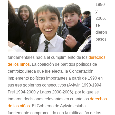
1990
y
2006,
se
dieron
pasos
fundamentales hacia el cumplimiento de los
derechos
de los niños
. La coalición de partidos políticos de
centroizquierda que fue electa, la Concertación,
implementó políticas importantes a partir de 1990 en
sus tres gobiernos consecutivos (Aylwin 1990-1994,
Frei 1994-2000 y Lagos 2000-2006), por lo que se
tomaron decisiones relevantes en cuanto los
derechos
de los niños
. El Gobierno de Aylwin estaba
fuertemente comprometido con la ratificación de los