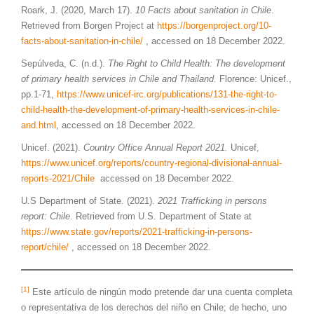
Roark, J. (2020, March 17).
10 Facts about sanitation in Chile
.
Retrieved from Borgen Project at
https://borgenproject.org/10-
facts-about-sanitation-in-chile/
, accessed on 18 December 2022.
Sepúlveda, C. (n.d.).
The Right to Child Health: The development
of primary health services in Chile and Thailand.
Florence: Unicef.,
pp.1-71,
https://www.unicef-irc.org/publications/131-the-right-to-
child-health-the-development-of-primary-health-services-in-chile-
and.html
, accessed on 18 December 2022.
Unicef. (2021).
Country Office Annual Report 2021.
Unicef,
https://www.unicef.org/reports/country-regional-divisional-annual-
reports-2021/Chile
accessed on 18 December 2022.
U.S Department of State. (2021).
2021 Trafficking in persons
report: Chile
. Retrieved from U.S. Department of State at
https://www.state.gov/reports/2021-trafficking-in-persons-
report/chile/
, accessed on 18 December 2022.
[1]
Este artículo de ningún modo pretende dar una cuenta completa
o representativa de los derechos del niño en Chile; de hecho, uno