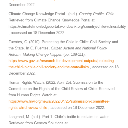
December 2022.
Climate Change Knowledge Portal . (n.d.).
Country Profile- Chile
.
Retrieved from Climate Change Knowledge Portal at
https://climateknowledgeportal.worldbank.org/country/chile/vulnerability
, accessed on 18 December 2022.
Fuentes, C. (2010). Protecting the Child in Chile: Civil Society and
the State. In C. Fuentes,
Citizen Action and National Policy
Reform: Making Change Happen
(pp. 109-111).
https://www.gov.uk/research-for-development-outputs/protecting-
the-child-in-chile-civil-society-and-the-state#links
, accessed on 18
December 2022.
Human Rights Watch. (2022, April 25). Submission to the
Committee on the Rights of the Child Review of Chile. Retrieved
from Human Rights Watch at
https://www.hrw.org/news/2022/04/25/submission-committee-
rights-child-review-chile
, accessed on 18 December 2022.
Langrand, M. (n.d.). Part 1: Chile’s battle to reclaim its water.
Retrieved from Geneva Solutions at