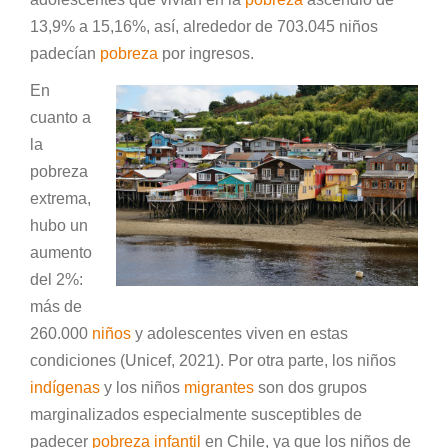
13,9% a 15,16%, así, alrededor de 703.045 niños
padecían
pobreza
por ingresos.
En
cuanto a
la
pobreza
extrema,
hubo un
aumento
del 2%:
más de
260.000
niños
y adolescentes viven en estas
condiciones (Unicef, 2021). Por otra parte, los niños
indígenas
y los niños
migrantes
son dos grupos
marginalizados especialmente susceptibles de
padecer
pobreza infantil
en Chile, ya que los niños de