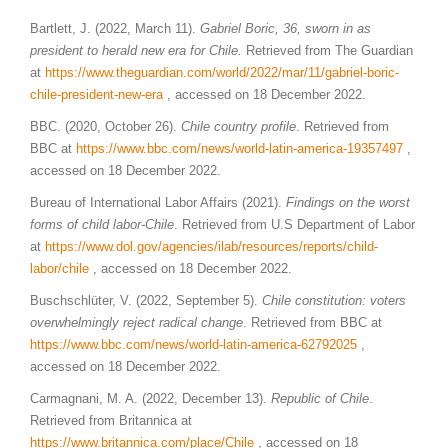
Bartlett, J. (2022, March 11).
Gabriel Boric, 36, sworn in as
president to herald new era for Chile.
Retrieved from The Guardian
at
https://www.theguardian.com/world/2022/mar/11/gabriel-boric-
chile-president-new-era
, accessed on 18 December 2022.
BBC. (2020, October 26).
Chile country profile
. Retrieved from
BBC at
https://www.bbc.com/news/world-latin-america-19357497
,
accessed on 18 December 2022.
Bureau of International Labor Affairs (2021).
Findings on the worst
forms of child labor-Chile
. Retrieved from U.S Department of Labor
at
https://www.dol.gov/agencies/ilab/resources/reports/child-
labor/chile
, accessed on 18 December 2022.
Buschschlüter, V. (2022, September 5).
Chile constitution: voters
overwhelmingly reject radical change
. Retrieved from BBC at
https://www.bbc.com/news/world-latin-america-62792025
,
accessed on 18 December 2022.
Carmagnani, M. A. (2022, December 13).
Republic of Chile
.
Retrieved from Britannica at
https://www.britannica.com/place/Chile
, accessed on 18