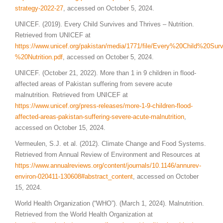
strategy-2022-27
, accessed on October 5, 2024.
UNICEF. (2019). Every Child Survives and Thrives – Nutrition.
Retrieved from UNICEF at
https://www.unicef.org/pakistan/media/1771/file/Every%20Child%20S
%20Nutrition.pdf
, accessed on October 5, 2024.
UNICEF. (October 21, 2022). More than 1 in 9 children in flood-
affected areas of Pakistan suffering from severe acute
malnutrition
.
Retrieved from UNICEF at
https://www.unicef.org/press-releases/more-1-9-children-flood-
affected-areas-pakistan-suffering-severe-acute-malnutrition
,
accessed on October 15, 2024.
Vermeulen, S.J. et al. (2012). Climate Change and Food Systems.
Retrieved from Annual Review of Environment and Resources at
https://www.annualreviews.org/content/journals/10.1146/annurev-
environ-020411-130608#abstract_content
, accessed on October
15, 2024.
World Health Organization (“WHO”). (March 1, 2024). Malnutrition.
Retrieved from the World Health Organization at