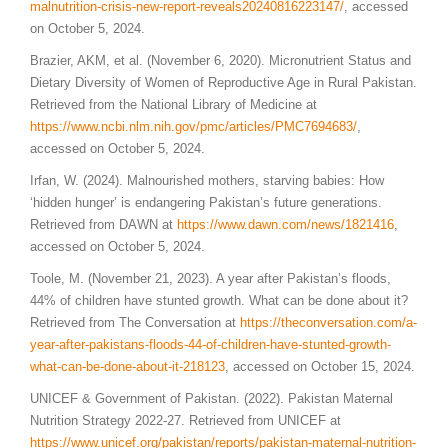
malnutrition-crisis-new-report-reveals20240816223147/
, accessed
on October 5, 2024.
Brazier, AKM, et al. (November 6, 2020). Micronutrient Status and
Dietary Diversity of Women of Reproductive Age in Rural Pakistan.
Retrieved from the National Library of Medicine at
https://www.ncbi.nlm.nih.gov/pmc/articles/PMC7694683/
,
accessed on October 5, 2024.
Irfan, W. (2024). Malnourished mothers, starving babies: How
‘hidden hunger’ is endangering Pakistan’s future generations.
Retrieved from DAWN at
https://www.dawn.com/news/1821416
,
accessed on October 5, 2024.
Toole, M. (November 21, 2023). A year after Pakistan’s floods,
44% of children have stunted growth. What can be done about it?
Retrieved from The Conversation at
https://theconversation.com/a-
year-after-pakistans-floods-44-of-children-have-stunted-growth-
what-can-be-done-about-it-218123
, accessed on October 15, 2024.
UNICEF & Government of Pakistan. (2022). Pakistan Maternal
Nutrition Strategy 2022-27. Retrieved from UNICEF at
https://www.unicef.org/pakistan/reports/pakistan-maternal-nutrition-