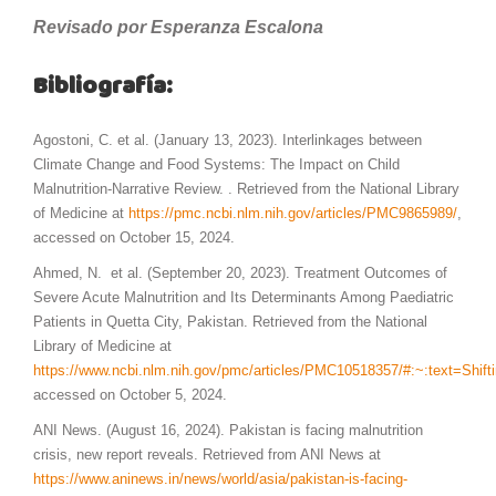
Revisado por Esperanza Escalona
Bibliografía:
Agostoni, C. et al. (January 13, 2023). Interlinkages between
Climate Change and Food Systems: The Impact on Child
Malnutrition-Narrative Review. . Retrieved from the National Library
of Medicine at
https://pmc.ncbi.nlm.nih.gov/articles/PMC9865989/
,
accessed on October 15, 2024.
Ahmed, N. et al. (September 20, 2023). Treatment Outcomes of
Severe Acute Malnutrition and Its Determinants Among Paediatric
Patients in Quetta City, Pakistan. Retrieved from the National
Library of Medicine at
https://www.ncbi.nlm.nih.gov/pmc/articles/PMC10518357/#:~:text
accessed on October 5, 2024.
ANI News. (August 16, 2024). Pakistan is facing malnutrition
crisis, new report reveals. Retrieved from ANI News at
https://www.aninews.in/news/world/asia/pakistan-is-facing-