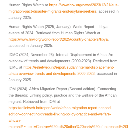
Human Rights Watch at
https://www.hrw.org/news/2023/12/21/eus-
migration-pact-disaster-migrants-and-asylum-seekers
, accessed in
January 2025.
Human Rights Watch (2025, January). World Report – Libya,
events of 2024. Retrieved from Human Rights Watch at
https://www.hrw.org/world-report/2025/country-chapters/libya
,
accessed in January 2025.
IDMC (2024, November 26). Internal Displacement in Africa: An
overview of trends and developments (2009-2023). Retrieved from
IDMC at
https://reliefweb.int/report/sudan/internal-displacement-
africa-overview-trends-and-developments-2009-2023
, accessed in
January 2025.
IOM (2024). Africa Migration Report (Second edition). Connecting
the threads: Linking policy, practice and the welfare of the African
migrant. Retrieved from IOM at
https://reliefweb.int/report/world/africa-migration-report-second-
edition
–
connecting-threads-linking-policy-practice-and-welfare-
african-
migrant#:~:text=Contrary%20to%20other%20parts%20of,increased%