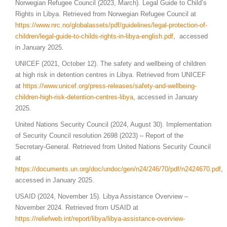
Norwegian Refugee Council (2023, March). Legal Guide to Child’s
Rights in Libya. Retrieved from Norwegian Refugee Council at
https://www.nrc.no/globalassets/pdf/guidelines/legal-protection-of-
children/legal-guide-to-childs-rights-in-libya-english.pdf
, accessed
in January 2025.
UNICEF (2021, October 12). The safety and wellbeing of children
at high risk in detention centres in Libya. Retrieved from UNICEF
at
https://www.unicef.org/press-releases/safety-and-wellbeing-
children-high-risk-detention-centres-
libya
, accessed in January
2025.
United Nations Security Council (2024, August 30). Implementation
of Security Council resolution 2698 (2023) – Report of the
Secretary-General. Retrieved from United Nations Security Council
at
https://documents.un.org/doc/
undoc
/gen/n24/246/70/pdf/n2424670.pdf
,
accessed in January 2025.
USAID (2024, November 15). Libya Assistance Overview –
November 2024. Retrieved from USAID at
https://reliefweb.
int
/report/libya/libya-assistance-overview-