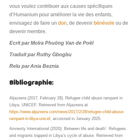
vous voulez contribuer aux causes spécifiques
d’Humanium pour améliorer la vie des enfants,
envisagez de faire un
don
, de devenir
bénévole
ou de
devenir membre.
Ecrit par Moïra Phuöng Van de Poël
Traduit par Ruthy Gbogbu
Relu par Ania Beznia
Bibliographie
:
Aljazeera (2017, February 28). Refugee child abuse rampant in
Libya: UNICEF. Retrieved from Aljazeera at
https://www.aljazeera.com/news/2017/2/28/refugee-child-abuse-
rampant-in-libya-unicef
, accessed in January 2025.
Amnesty International (2020). Between life and death’: Refugees
and migrants trapped in Libya’s cycle of abuse. Retrieved from