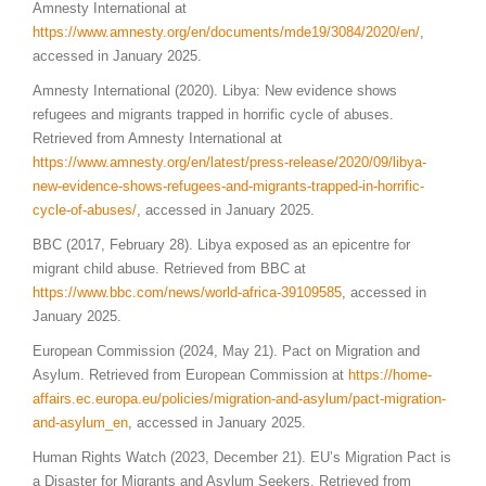
Amnesty International at
https://www.amnesty.org/en/documents/mde19/3084/2020/en/
,
accessed in January 2025.
Amnesty International (2020). Libya: New evidence shows
refugees and migrants trapped in horrific cycle of abuses.
Retrieved from Amnesty International at
https://www.amnesty.org/en/latest/press-release/2020/09/libya-
new-evidence-shows-refugees-and-migrants-trapped-in-horrific-
cycle-of-abuses/
, accessed in January 2025.
BBC (2017, February 28). Libya exposed as an epicentre for
migrant child abuse. Retrieved from BBC at
https://www.bbc.com/news/world-africa-39109585
, accessed in
January 2025.
European Commission (2024, May 21). Pact on Migration and
Asylum. Retrieved from European Commission at
https://home-
affairs.ec.europa.eu/policies/migration-and-asylum/pact-migration-
and-asylum_en
, accessed in January 2025.
Human Rights Watch (2023, December 21). EU’s Migration Pact is
a Disaster for Migrants and Asylum Seekers. Retrieved from