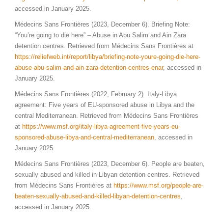
accessed in January 2025.
Médecins Sans Frontières (2023, December 6). Briefing Note:
“You’re going to die here” – Abuse in Abu Salim and Ain Zara
detention centres. Retrieved from Médecins Sans Frontières at
https://reliefweb.int/report/libya/briefing-note-youre-going-die-here-
abuse-abu-salim-and-ain-zara-detention-centres-enar
, accessed in
January 2025.
Médecins Sans Frontières (2022, February 2). Italy-Libya
agreement: Five years of EU-sponsored abuse in Libya and the
central Mediterranean. Retrieved from Médecins Sans Frontières
at
https://www.msf.org/italy-libya-agreement-five-years-eu-
sponsored-abuse-libya-and-central-mediterranean
, accessed in
January 2025.
Médecins Sans Frontières (2023, December 6). People are beaten,
sexually abused and killed in Libyan detention centres. Retrieved
from Médecins Sans Frontières at
https://www.msf.org/people-are-
beaten-sexually-abused-and-killed-
libyan
-detention-centres
,
accessed in January 2025.