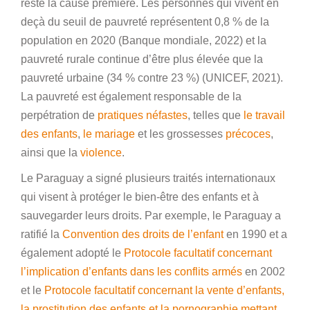
reste la cause première. Les personnes qui vivent en
deçà du seuil de pauvreté représentent 0,8 % de la
population en 2020 (Banque mondiale, 2022) et la
pauvreté rurale continue d’être plus élevée que la
pauvreté urbaine (34 % contre 23 %) (UNICEF, 2021).
La pauvreté est également responsable de la
perpétration de
pratiques néfastes
, telles que
le travail
des enfants
,
le mariage
et les grossesses
précoces
,
ainsi que la
violence
.
Le Paraguay a signé plusieurs traités internationaux
qui visent à protéger le bien-être des enfants et à
sauvegarder leurs droits. Par exemple, le Paraguay a
ratifié la
Convention des droits de l’enfant
en 1990 et a
également adopté le
Protocole facultatif concernant
l’implication d’enfants dans les conflits armés
en 2002
et le
Protocole facultatif concernant la vente d’enfants,
la prostitution des enfants et la pornographie mettant