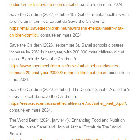
under-five-risk-starvation-central-sahel
, consulté en mars 2024.
Save the Children (2022, octobre 10). Sahel : mental health is vital
to children in conflict. Extrait de Save the Children à
https://mali.savethechildren.net/news/sahel-mental-health-vital-
children-conflict
, consulté en mars 2024.
Save the Children (2023, septembre 8). Sahel schools closures
increase by 20% in past year, with 200.000 more children out of
class. Extrait de Save the Children à
https://www.savethechildren.net/news/sahel-school-closures-
increase-20-past-year-200000-more-children-out-class
, consulté en
mars 2024.
Save the Children (2020, october). The Central Sahel – A children’s
crisis
.
Extrait de Save the Children à
https://resourcecentre.savethechildren.net/pdf/sahel_brief_3.pdf/
,
consulté en mars 2024.
The World Bank (2024, janvier 4). Enhancing Food and Nutrition
Security in the Sahel and Horn of Africa. Extrait de The World
Bank à