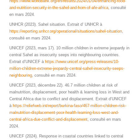
https://www.worldbank.org/en/results/2024/01/04/enhancing-food-
and-nutrition-security-in-the-sahel-and-horn-of-afe-africa
, consulté
en mars 2024.
UNHCR (2023). Sahel situation. Extrait d’ UNHCR à
https://reporting.unhcr.org/operational/situations/sahel-situation
,
consulté en mars 2024.
UNICEF (2023, mars 17). 10 million children in extreme jeopardy in
central Sahel as insecurity seeps into neighbouring countries.
Extrait d’UNICEF à
https://www.unicef.org/press-releases/10-
million-children-extreme-jeopardy-central-sahel-insecurity-seeps-
neighbouring
, consulté en mars 2024.
UNICEF (2023, décembre 22). 46.7 million children at risk of
malnutrition, displacement, poor health & learning loss in West and
Central Africa due to conflict and displacement
.
Extrait d’UNICEF
à
https://reliefweb.int/report/
burkina-faso/467-million-children-risk-
malnutrition-displacement-poor-health-learning-loss-west-and-
central-africa-due-conflict-and-displacement
, consulté en mars
2024.
UNICEF (2024). Response in coastal countries linked to central