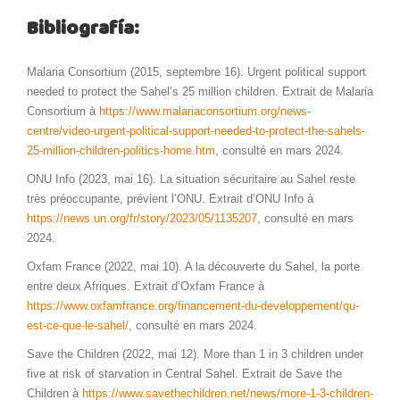
Bibliografía:
Malaria Consortium (2015, septembre 16). Urgent political support
needed to protect the Sahel’s 25 million children. Extrait de Malaria
Consortium à
https://www.malariaconsortium.org/news-
centre/video-urgent-political-support-needed-to-protect-the-sahels-
25-million-children-politics-home.htm
, consulté en mars 2024.
ONU Info (2023, mai 16). La situation sécuritaire au Sahel reste
très préoccupante, prévient l’ONU. Extrait d’ONU Info à
https://news.un.org/fr/story/2023/05/1135207
, consulté en mars
2024.
Oxfam France (2022, mai 10). A la découverte du Sahel, la porte
entre deux Afriques. Extrait d’Oxfam France à
https://www.oxfamfrance.org/financement-du-developpement/qu-
est-ce-que-le-sahel/
, consulté en mars 2024.
Save the Children (2022, mai 12). More than 1 in 3 children under
five at risk of starvation in Central Sahel. Extrait de Save the
Children à
https://www.savethechildren.net/news/more-1-3-children-