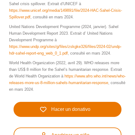
Sahel crisis spillover
.
Extrait d’UNICEF à
https://www.unicef.org/media/149891/file/2024-HAC-Sahel-Crisis-
Spillover.pdf
, consulté en mars 2024.
United Nations Development Programme (2024, janvier). Sahel
Human Development Report 2023
.
Extrait d’ United Nations
Development Programme à
https://www.undp.org/sites/g/files/zskgke326/files/2024-02/undp-
hdr-sahel-report-eng_web_0_1.pdf
, consulté en mars 2024.
World Health Organization (2022, avril 29). WHO releases more
than US$ 8 million for the Sahel’s humanitarian response. Extrait
de World Health Organization à
https://www.afro.who.int/news/who-
releases-more-us-8-million-sahels-humanitarian-response
, consulté
en mars 2024.
Hacer un donativo