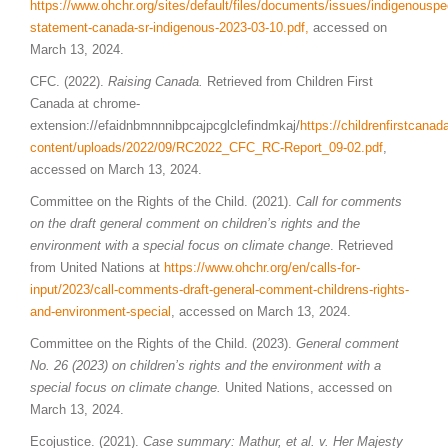
https://www.ohchr.org/sites/default/files/documents/issues/indigenousp
statement-canada-sr-indigenous-2023-03-10.pdf,
accessed on
March 13, 2024.
CFC. (2022).
Raising Canada.
Retrieved from Children First
Canada at chrome-
extension://efaidnbmnnnibpcajpcglclefindmkaj/
https://childrenfirstcanad
content/uploads/2022/09/RC2022_CFC_RC-Report_09-02.pdf
,
accessed on March 13, 2024.
Committee on the Rights of the Child. (2021).
Call for comments
on the draft general comment on children’s rights and the
environment with a special focus on climate change
. Retrieved
from United Nations at
https://www.ohchr.org/en/calls-for-
input/2023/call-comments-draft-general-comment-childrens-rights-
and-environment-special
, accessed on March 13, 2024.
Committee on the Rights of the Child. (2023).
General comment
No. 26 (2023) on children’s rights and the environment with a
special focus on climate change.
United Nations, accessed on
March 13, 2024.
Ecojustice. (2021).
Case summary: Mathur, et al. v. Her Majesty