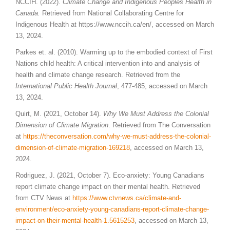
NCCIH. (2022).
Climate Change and Indigenous Peoples Health in
Canada.
Retrieved from National Collaborating Centre for
Indigenous Health at https://www.nccih.ca/en/, accessed on March
13, 2024.
Parkes et. al. (2010). Warming up to the embodied context of First
Nations child health: A critical intervention into and analysis of
health and climate change research. Retrieved from
the
International Public Health Journal
, 477-485, accessed on March
13, 2024.
Quirt, M. (2021, October 14).
Why We Must Address the Colonial
Dimension of Climate Migration
. Retrieved from The Conversation
at
https://theconversation.com/why-we-must-address-the-colonial-
dimension-of-climate-migration-169218
, accessed on March 13,
2024.
Rodriguez, J. (2021, October 7). Eco-anxiety: Young Canadians
report climate change impact on their mental health. Retrieved
from CTV News at
https://www.ctvnews.ca/climate-and-
environment/eco-anxiety-young-canadians-report-climate-change-
impact-on-their-mental-health-1.5615253
, accessed on March 13,