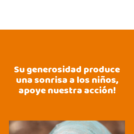
Su generosidad produce
una sonrisa a los niños,
apoye nuestra acción!