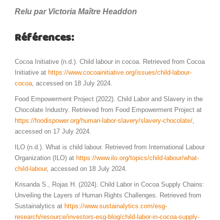
Relu par Victoria Maître Headdon
Références:
Cocoa Initiative (n.d.). Child labour in cocoa. Retrieved from Cocoa
Initiative at
https://www.cocoainitiative.org/issues/child-labour-
cocoa
, accessed on 18 July 2024.
Food Empowerment Project (2022). Child Labor and Slavery in the
Chocolate Industry. Retrieved from Food Empowerment Project at
https://foodispower.org/human-labor-slavery/slavery-chocolate/
,
accessed on 17 July 2024.
ILO (n.d.). What is child labour. Retrieved from International Labour
Organization (ILO) at
https://www.ilo.org/topics/child-labour/what-
child-labour
, accessed on 18 July 2024.
Krisanda S., Rojas H. (2024). Child Labor in Cocoa Supply Chains:
Unveiling the Layers of Human Rights Challenges. Retrieved from
Sustainalytics at
https://www.sustainalytics.com/esg-
research/resource/investors-esg-blog/child-labor-in-cocoa-supply-