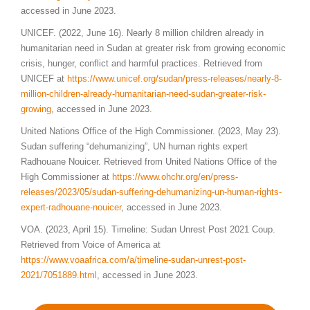
accessed in June 2023.
UNICEF. (2022, June 16). Nearly 8 million children already in
humanitarian need in Sudan at greater risk from growing economic
crisis, hunger, conflict and harmful practices. Retrieved from
UNICEF at
https://www.unicef.org/sudan/press-releases/nearly-8-
million-children-already-humanitarian-need-sudan-greater-risk-
growing
, accessed in June 2023.
United Nations Office of the High Commissioner. (2023, May 23).
Sudan suffering “dehumanizing”, UN human rights expert
Radhouane Nouicer. Retrieved from United Nations Office of the
High Commissioner at
https://www.ohchr.org/en/press-
releases/2023/05/sudan-suffering-dehumanizing-un-human-rights-
expert-radhouane-nouicer
, accessed in June 2023.
VOA. (2023, April 15). Timeline: Sudan Unrest Post 2021 Coup.
Retrieved from Voice of America at
https://www.voaafrica.com/a/timeline-sudan-unrest-post-
2021/7051889.html
, accessed in June 2023.