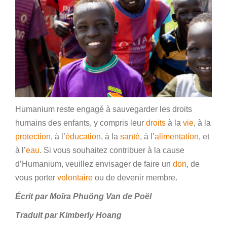
Humanium reste engagé à sauvegarder les droits
humains des enfants, y compris leur
droits
à la
vie
, à la
protection
, à l’
éducation
, à la
santé
, à l’
alimentation
, et
à l’
eau
. Si vous souhaitez contribuer à la cause
d’Humanium, veuillez envisager de faire un
don
, de
vous porter
volontaire
ou de devenir membre.
Écrit par Moïra Phuöng Van de Poël
Traduit par Kimberly Hoang