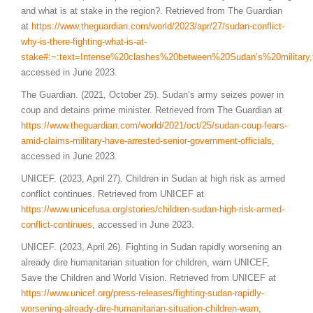
and what is at stake in the region?. Retrieved from The Guardian
at
https://www.theguardian.com/world/2023/apr/27/sudan-conflict-
why-is-there-fighting-what-is-at-
stake#:~:text=Intense%20clashes%20between%20Sudan’s%20military
accessed in June 2023.
The Guardian. (2021, October 25). Sudan’s army seizes power in
coup and detains prime minister. Retrieved from The Guardian at
https://www.theguardian.com/world/2021/oct/25/sudan-coup-fears-
amid-claims-military-have-arrested-senior-government-officials
,
accessed in June 2023.
UNICEF. (2023, April 27). Children in Sudan at high risk as armed
conflict continues. Retrieved from UNICEF at
https://www.unicefusa.org/stories/children-sudan-high-risk-armed-
conflict-continues
, accessed in June 2023.
UNICEF. (2023, April 26). Fighting in Sudan rapidly worsening an
already dire humanitarian situation for children, warn UNICEF,
Save the Children and World Vision. Retrieved from UNICEF at
https://www.unicef.org/press-releases/fighting-sudan-rapidly-
worsening-already-dire-humanitarian-situation-children-warn
,