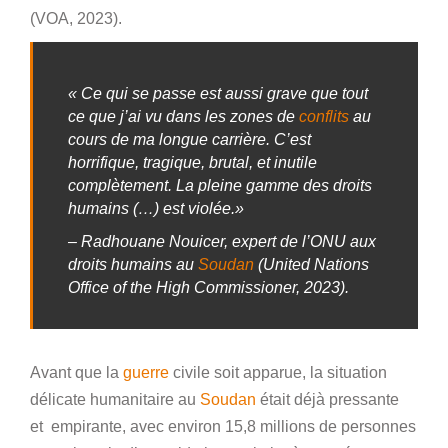
(VOA, 2023).
« Ce qui se passe est aussi grave que tout
ce que j’ai vu dans les zones de
conflits
au
cours de ma longue carrière. C’est
horrifique, tragique, brutal, et inutile
complètement. La pleine gamme des droits
humains (…) est violée.»
– Radhouane Nouicer, expert de l’ONU aux
droits humains au
Soudan
(United Nations
Office of the High Commissioner, 2023).
Avant que la
guerre
civile soit apparue, la situation
délicate humanitaire au
Soudan
était déjà pressante
et empirante, avec environ 15,8 millions de personnes