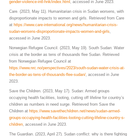
gender-violence-intl-hnk/index.html
, accessed in June 2023.
Care. (2023, May 11). Humanitarian crisis in Sudan worsens, with
disproportionate impacts to women and girls. Retrieved from Care
at
https://www.care-international.org/news/humanitarian-crisis-
sudan-worsens-disproportionate-impacts-women-and-girls
,
accessed in June 2023.
Norwegian Refugee Council. (2023, May 19). South Sudan: Water
crisis at the border as tens of thousands flee Sudan. Retrieved
from Norwegian Refugee Council at
https://www.nrc.no/perspectives/2023/south-sudan-water-crisis-at-
the-border-as-tens-of-thousands-flee-sudan/
, accessed in June
2023.
Save the Children. (2023, May 17). Sudan: Armed groups
occupying health facilities, looting, cutting off lifeline for country’s
children as numbers in need surge. Retrieved from Save the
Children at
https://www.savethechildren.net/news/sudan-armed-
groups-occupying-health-facilities-looting-cutting-lifeline-country-s-
children
, accessed in June 2023.
The Guardian. (2023, April 27). Sudan conflict: why is there fighting