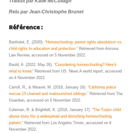
Traduit par Katie McCullagh
Relu par Jean-Christophe Brunet
Référence :
Bartholet, E. (2020).
“Homeschooling: parent rights absolutism vs.
child rights to education and protection.”
Retrieved from Arizona
Law Review, accessed on 5 November 2022.
Bauld, A. (2022, May 26).
“Considering homeschooling? Here’s
what to know.”
Retrieved from US. News A world report, accessed
on 4 November 2022.
Carroll, R., & Weaver, M. (2018, January 16).
“California police
rescue 13 chained and malnourished siblings.”
Retrieved from The
Guardian, accessed on 6 November 2022.
Coleman, R. & Brightbill, K. (2018, January 17).
“The Turpin child
abuse story fits a widespread and disturbing homeschooling
pattern.”
Retrieved from Los Angeles Times, accessed on 6
November 2022.