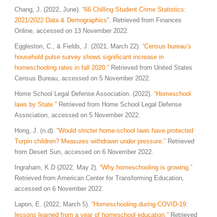
Chang, J. (2022, June). “
66 Chilling Student Crime Statistics:
2021/2022 Data & Demographics
”. Retrieved from Finances
Online, accessed on 13 November 2022.
Eggleston, C., & Fields, J. (2021, March 22).
“Census bureau’s
household pulse survey shows significant increase in
homeschooling rates in fall 2020.”
Retrieved from United States
Census Bureau, accessed on 5 November 2022.
Home School Legal Defense Association. (2022).
“Homeschool
laws by State.”
Retrieved from Home School Legal Defense
Association, accessed on 5 November 2022.
Hong, J. (n.d).
“Would stricter home-school laws have protected
Turpin children? Measures withdrawn under pressure.”
Retrieved
from Desert Sun, accessed on 6 November 2022.
Ingraham, K.D (2022, May 2).
“Why homeschooling is growing.”
Retrieved from American Center for Transforming Education,
accessed on 6 November 2022.
Lapon, E. (2022, March 5).
“Homeschooling during COVID-19:
lessons learned from a year of homeschool education.”
Retrieved