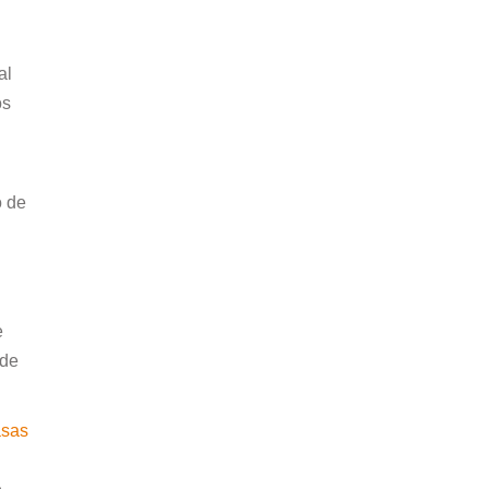
al
os
o de
e
 de
asas