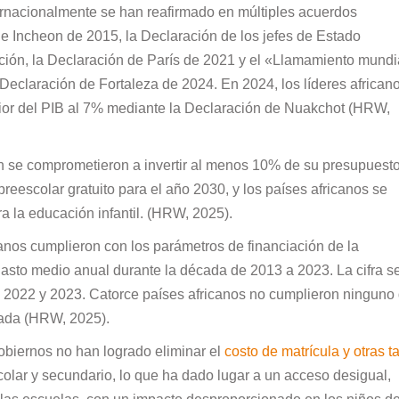
ernacionalmente se han reafirmado en múltiples acuerdos
e Incheon de 2015, la Declaración de los jefes de Estado
ación, la Declaración de París de 2021 y el «Llamamiento mundi
la Declaración de Fortaleza de 2024. En 2024, los líderes african
rior del PIB al 7% mediante la Declaración de Nuakchot (HRW,
se comprometieron a invertir al menos 10% de su presupuest
eescolar gratuito para el año 2030, y los países africanos se
a la educación infantil. (HRW, 2025).
canos cumplieron con los parámetros de financiación de la
asto medio anual durante la década de 2013 a 2023. La cifra s
en 2022 y 2023. Catorce países africanos no cumplieron ninguno
cada (HRW, 2025).
gobiernos no han logrado eliminar el
costo de matrícula y otras t
colar y secundario, lo que ha dado lugar a un acceso desigual,