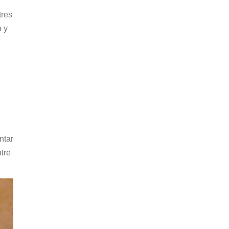
tres
a y
ntar
tre