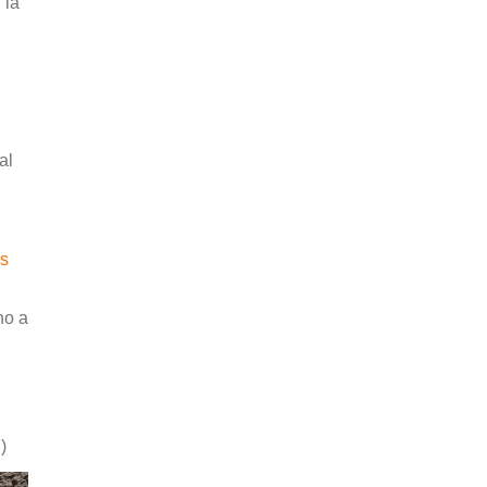
 la
al
os
ho a
)