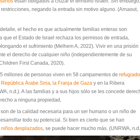
stinos
están obligados a cruzar el territorio israelí. Sin embargo,
 restricciones, negando la entrada sin motivo alguno. (Arnaout,
en detalle, el hecho es que actualmente familias enteras son
ya que el Estado de Israel rechaza los permisos de entrada,
rolongando el sufrimiento (Melhem A, 2022). Vivir en una prisión 
mente el derecho de cualquier niño (independientemente de su
Children First Canada, 2020).
,5 millones de personas viven en 58 campamentos de
refugiad
 República Árabe Siria
,
la Franja de Gaza
y en la Ribera
A, n.d.). A las familias y a sus hijos sólo se les concede derec
derecho a ninguna propiedad.
son de la calidad necesaria para un ser humano o un niño de
sarrollar todo su potencial. Si bien es cierto que se han
s
niños desplazados
, se puede hacer mucho más. (UNRWA, n.d.