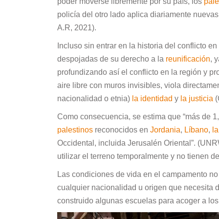
poder moverse libremente por su país, los
pale
policía del otro lado aplica diariamente nuevas
A.R, 2021).
Incluso sin entrar en la historia del conflicto 
despojadas de su derecho a la
reunificación
, 
profundizando así el conflicto en la región y p
aire libre con muros invisibles, viola directa
nacionalidad o etnia)
la identidad
y
la justicia
(
Como consecuencia, se estima que “más de 1
palestinos
reconocidos en
Jordania
,
Líbano
,
la
Occidental, incluida Jerusalén Oriental”. (UNRW
utilizar el terreno temporalmente y no tienen 
Las condiciones de vida en el campamento no 
cualquier nacionalidad u origen que necesita de
construido algunas escuelas para acoger a lo