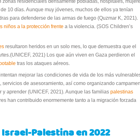
n zonas residenciales densamente pobladas, hospitales, mujere
 de 10 días. Aunque muy jóvenes, muchos de ellos ya tenían
edras para defenderse de las armas de fuego (Quzmar K, 2021).
 niños a la protección frente
a la violencia. (SOS Children’s
es
resultaron heridos en un solo mes, lo que demuestra que el
partes.(UNICEF, 2021) Los que aún viven en Gaza perdieron el
potable
tras los ataques aéreos.
intentan mejorar las condiciones de vida de los más vulnerable
a, servicios de asesoramiento, así como organizando campame
r y aprender (UNICEF, 2021). Aunque las familias
palestinas
ores han contribuido enormemente tanto a la migración forzada
 Israel-Palestina en 2022