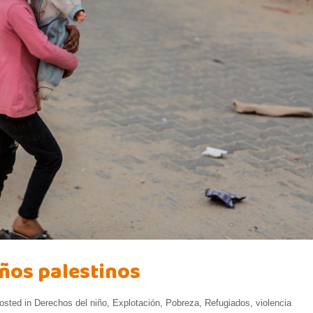
ños palestinos
osted in
Derechos del niño
,
Explotación
,
Pobreza
,
Refugiados
,
violencia