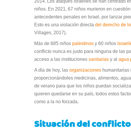
2014. Los ataques israelíes se han centrado e
niños. En 2021, 67 niños murieron en cuestión
antecedentes penales en Israel, por lanzar pi
Esto es una violación directa
del derecho de los
Villages, 2017).
Más de 685 niños
palestinos
y 60 niños
israelí
conflicto nunca es justo para ninguna de las 
acceso a las instituciones
sanitarias
y al
agua 
A día de hoy, las
organizaciones
humanitarias 
proporcionándoles medicinas, alimentos, agu
de verano para que los niños puedan socializa
quieren quedarse en su país, todos estos fact
como a la no forzada.
Situación del conflicto