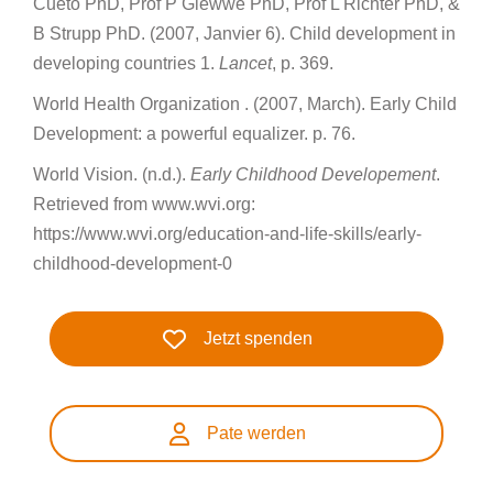
Cueto PhD, Prof P Glewwe PhD, Prof L Richter PhD, &
B Strupp PhD. (2007, Janvier 6). Child development in
developing countries 1.
Lancet
, p. 369.
World Health Organization . (2007, March). Early Child
Development: a powerful equalizer. p. 76.
World Vision. (n.d.).
Early Childhood Developement
.
Retrieved from www.wvi.org:
https://www.wvi.org/education-and-life-skills/early-
childhood-development-0
Jetzt spenden
Pate werden