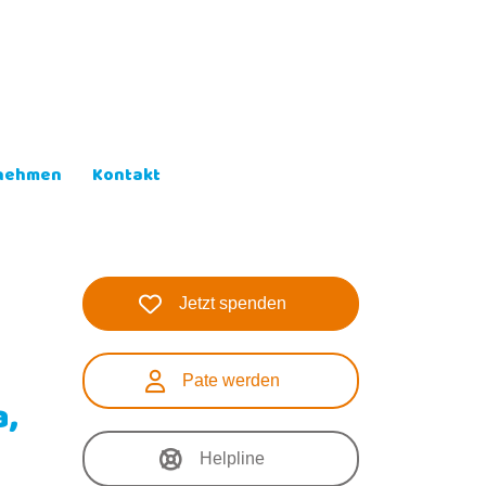
lnehmen
Kontakt
Jetzt spenden
Pate werden
a,
Helpline