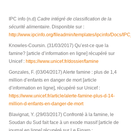
IPC info (n.d)
Cadre intégré de classification de la
sécurité alimentaire
. Disponible sur :
http://www.ipcinfo.org/fileadmin/templates/ipcinfo/Docs/I
Knowles-Coursin. (31/03/2017) Qu’est-ce que la
famine? [article d’information en ligne] récupéré sur
Unicef :
https://www.unicef.fr/dossier/famine
Gonzales, F. (03/04/2017) Alerte famine : plus de 1,4
million d’enfants en danger de mort [article
d’information en ligne], récupéré sur Unicef :
https://www.unicef.fr/article/alerte-famine-plus-d-14-
million-d-enfants-en-danger-de-mort
Blavignat, Y. (29/03/2017) Confronté à la famine, le
Soudan du Sud fait face à un exode massif [article de
journal en ligne] récupéré sur Le Figaro :