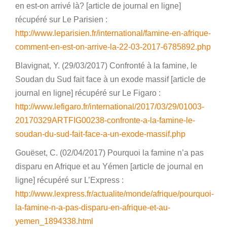
en est-on arrivé là? [article de journal en ligne]
récupéré sur Le Parisien :
http://www.leparisien.fr/international/famine-en-afrique-
comment-en-est-on-arrive-la-22-03-2017-6785892.php
Blavignat, Y. (29/03/2017) Confronté à la famine, le
Soudan du Sud fait face à un exode massif [article de
journal en ligne] récupéré sur Le Figaro :
http://www.lefigaro.fr/international/2017/03/29/01003-
20170329ARTFIG00238-confronte-a-la-famine-le-
soudan-du-sud-fait-face-a-un-exode-massif.php
Gouëset, C. (02/04/2017) Pourquoi la famine n’a pas
disparu en Afrique et au Yémen [article de journal en
ligne] récupéré sur L’Express :
http://www.lexpress.fr/actualite/monde/afrique/pourquoi-
la-famine-n-a-pas-disparu-en-afrique-et-au-
yemen_1894338.html