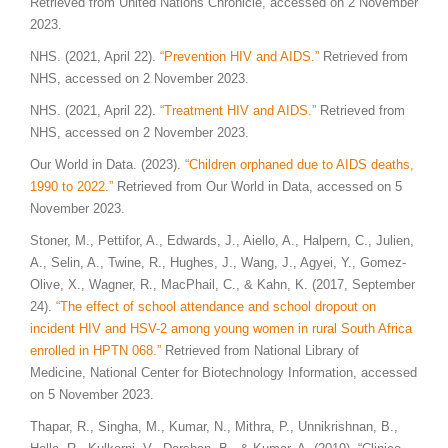
Retrieved from United Nations Chronicle, accessed on 2 November
2023.
NHS. (2021, April 22).
“Prevention HIV and AIDS.”
Retrieved from
NHS, accessed on 2 November 2023.
NHS. (2021, April 22).
“Treatment HIV and AIDS.”
Retrieved from
NHS, accessed on 2 November 2023.
Our World in Data. (2023).
“Children orphaned due to AIDS deaths,
1990 to 2022.”
Retrieved from Our World in Data, accessed on 5
November 2023.
Stoner, M., Pettifor, A., Edwards, J., Aiello, A., Halpern, C., Julien,
A., Selin, A., Twine, R., Hughes, J., Wang, J., Agyei, Y., Gomez-
Olive, X., Wagner, R., MacPhail, C., & Kahn, K. (2017, September
24).
“The effect of school attendance and school dropout on
incident HIV and HSV-2 among young women in rural South Africa
enrolled in HPTN 068.”
Retrieved from National Library of
Medicine, National Center for Biotechnology Information, accessed
on 5 November 2023.
Thapar, R., Singha, M., Kumar, N., Mithra, P., Unnikrishnan, B.,