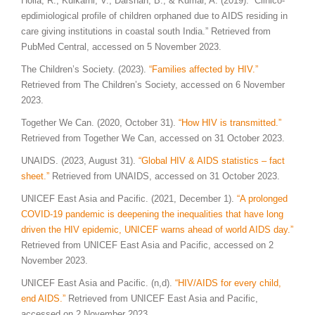
Holla, R., Kulkarni, V., Darshan, B., & Kumar, A. (2019). “Clinico-
epdimiological profile of children orphaned due to AIDS residing in
care giving institutions in coastal south India.” Retrieved from
PubMed Central, accessed on 5 November 2023.
The Children’s Society. (2023).
“Families affected by HIV.”
Retrieved from The Children’s Society, accessed on 6 November
2023.
Together We Can. (2020, October 31).
“How HIV is transmitted.”
Retrieved from Together We Can, accessed on 31 October 2023.
UNAIDS. (2023, August 31).
“Global HIV & AIDS statistics – fact
sheet.”
Retrieved from UNAIDS, accessed on 31 October 2023.
UNICEF East Asia and Pacific. (2021, December 1).
“A prolonged
COVID-19 pandemic is deepening the inequalities that have long
driven
the HIV epidemic, UNICEF warns ahead of world AIDS day.”
Retrieved from UNICEF East Asia and Pacific, accessed on 2
November 2023.
UNICEF East Asia and Pacific. (n,d).
“HIV/AIDS for every child,
end AIDS.”
Retrieved from UNICEF East Asia and Pacific,
accessed on 2 November 2023.