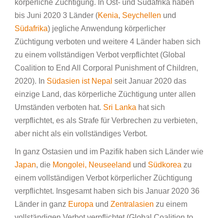
körperliche Züchtigung. In Ost- und Südafrika haben
bis Juni 2020 3 Länder (
Kenia
,
Seychellen
und
Südafrika
) jegliche Anwendung körperlicher
Züchtigung verboten und weitere 4 Länder haben sich
zu einem vollständigen Verbot verpflichtet (Global
Coalition to End All Corporal Punishment of Children,
2020). In
Südasien ist
Nepal
seit Januar 2020 das
einzige Land, das körperliche Züchtigung unter allen
Umständen verboten hat.
Sri Lanka
hat sich
verpflichtet, es als Strafe für Verbrechen zu verbieten,
aber nicht als ein vollständiges Verbot.
In ganz Ostasien und im Pazifik haben sich Länder wie
Japan
, die
Mongolei,
Neuseeland
und
Südkorea
zu
einem vollständigen Verbot körperlicher Züchtigung
verpflichtet. Insgesamt haben sich bis Januar 2020 36
Länder in ganz
Europa
und
Zentralasien
zu einem
vollständigen Verbot verpflichtet (Global Coalition to