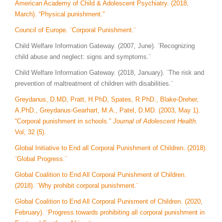
American Academy of Child & Adolescent Psychiatry. (2018,
March). “Physical punishment.”
Council of Europe. ¨Corporal Punishment.¨
Child Welfare Information Gateway. (2007, June). ¨Recognizing
child abuse and neglect: signs and symptoms.¨
Child Welfare Information Gateway. (2018, January). ¨The risk and
prevention of maltreatment of children with disabilities.¨
Greydanus, D.MD, Pratt, H.PhD, Spates, R.PhD., Blake-Dreher,
A.PhD., Greydanus-Gearhart, M.A., Patel, D.MD. (2003, May 1).
“Corporal punishment in schools.”
Journal of Adolescent Health.
Vol, 32 (5).
Global Initiative to End all Corporal Punishment of Children. (2018).
¨Global Progress.¨
Global Coalition to End All Corporal Punishment of Children.
(2018). ¨Why prohibit corporal punishment.¨
Global Coalition to End All Corporal Punisment of Children. (2020,
February). ¨Progress towards prohibiting all corporal punishment in