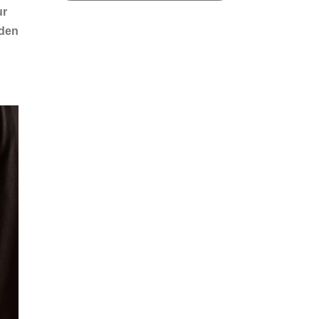
ur
den