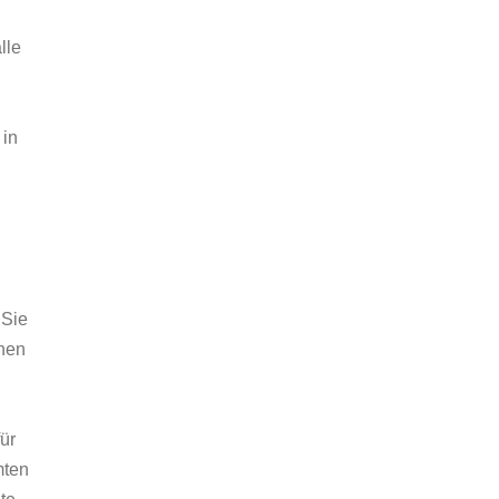
lle
 in
 Sie
nnen
ür
mten