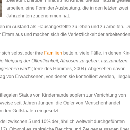
Zeitraum. Darüber hinaus sind Kinder, die als Hausangestell
arbeiten, eine Form der Ausbeutung, die in den letzten zwei
Jahrzehnten zugenommen hat.
ien im Ausland als Hausangestellte zu leben und zu arbeiten. D
Eltern aus und machen sich die Verletzlichkeit der arbeitende
 sich selbst oder ihre
Familien
betteln, viele Fälle, in denen Ki
ie Neigung der Öffentlichkeit, Almosen zu geben, auszunutzen,
angesehen wird“
(Terre des Hommes, 2004). Abgesehen davon
ag von Erwachsenen, von denen sie kontrolliert werden, illegal
illegalen Status von Kinderhandelsopfern zur Verrichtung von
sweise seit Jahren Jungen, die Opfer von Menschenhandel
 den Golfstaaten eingesetzt.
el zwischen 5 und 10% der jährlich weltweit durchgeführten
2012). Obwohl es zahlreiche Berichte und Zeugenaussagen über