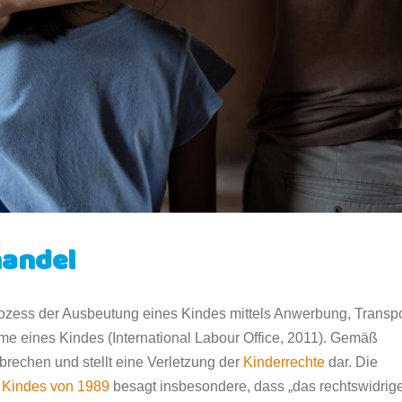
handel
ozess der Ausbeutung eines Kindes mittels Anwerbung, Transpo
 eines Kindes (International Labour Office, 2011). Gemäß
brechen und stellt eine Verletzung der
Kinderrechte
dar. Die
s Kindes von 1989
besagt insbesondere, dass „das rechtswidrig