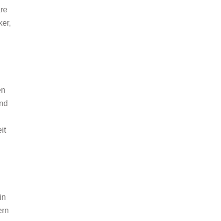
are
er,
en
und
it
in
ern