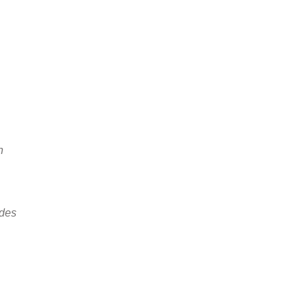
h
 des