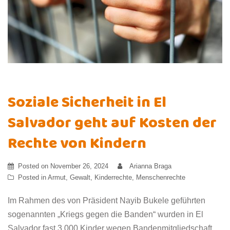
Soziale Sicherheit in El
Salvador geht auf Kosten der
Rechte von Kindern
Posted on
November 26, 2024
Arianna Braga
Posted in
Armut
,
Gewalt
,
Kinderrechte
,
Menschenrechte
Im Rahmen des von Präsident Nayib Bukele geführten
sogenannten „Kriegs gegen die Banden“ wurden in El
Salvador fast 3.000 Kinder wegen Bandenmitgliedschaft