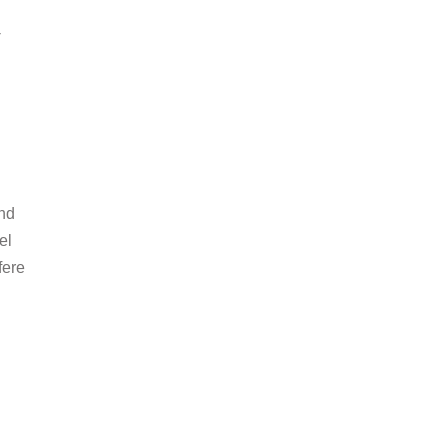
-
end
el
fere