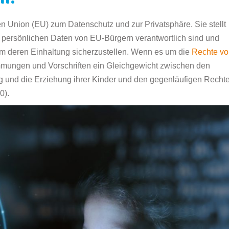
on?
 Union (EU) zum Datenschutz und zur Privatsphäre. Sie stellt
r persönlichen Daten von EU-Bürgern verantwortlich sind und
um deren Einhaltung sicherzustellen. Wenn es um die
Rechte vo
mmungen und Vorschriften ein Gleichgewicht zwischen den
g und die Erziehung ihrer Kinder und den gegenläufigen Recht
0).