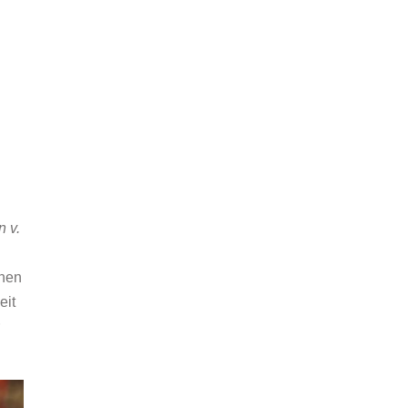
 v.
onen
eit