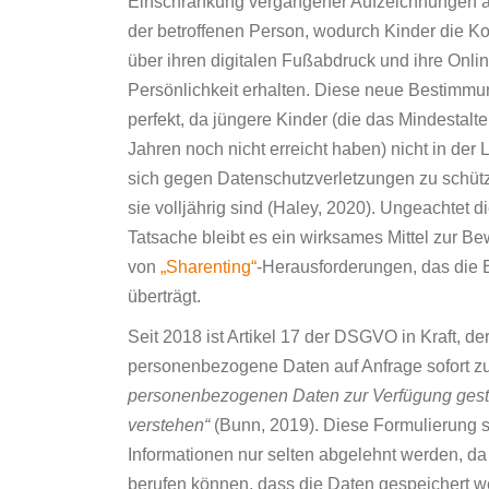
Einschränkung vergangener Aufzeichnungen a
der betroffenen Person, wodurch Kinder die Ko
über ihren digitalen Fußabdruck und ihre Onlin
Persönlichkeit erhalten. Diese neue Bestimmun
perfekt, da jüngere Kinder (die das Mindestalte
Jahren noch nicht erreicht haben) nicht in der 
sich gegen Datenschutzverletzungen zu schüt
sie volljährig sind (Haley, 2020). Ungeachtet d
Tatsache bleibt es ein wirksames Mittel zur Be
von
„Sharenting“
-Herausforderungen, das die E
überträgt.
Seit 2018 ist Artikel 17 der DSGVO in Kraft, de
personenbezogene Daten auf Anfrage sofort z
personenbezogenen Daten zur Verfügung gestel
verstehen“
(Bunn, 2019). Diese Formulierung st
Informationen nur selten abgelehnt werden, da
berufen können, dass die Daten gespeichert w