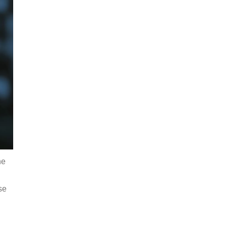
ne
se