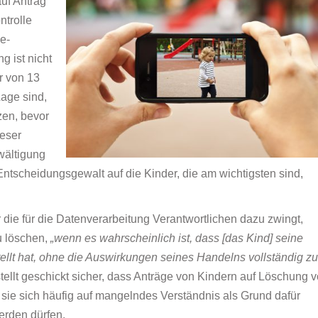
uf Antrag
ntrolle
e-
g ist nicht
r von 13
Lage sind,
zen, bevor
ieser
wältigung
ntscheidungsgewalt auf die Kinder, die am wichtigsten sind,
r die für die Datenverarbeitung Verantwortlichen dazu zwingt,
u löschen,
„wenn es wahrscheinlich ist, dass [das Kind] seine
lt hat, ohne die Auswirkungen seines Handelns vollständig zu
ellt geschickt sicher, dass Anträge von Kindern auf Löschung 
 sie sich häufig auf mangelndes Verständnis als Grund dafür
erden dürfen.