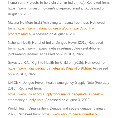
Humanium, Projects to help children in India (n.d.). Retrieved from:
https://www.humanium.org/en/india/projects-india/. Accessed on
August 8, 2022
Malaria No More (n.d.) Achieving a malaria-free India. Retrieved
from:
https://www.malarianomore.org/our-impact/country-
programs/india/
. Accessed on August 4, 2022.
National Health Portal of India, Dengue Fever (2019) Retrieved
from: https://www.nhp.gov.in/disease/musculo-skeletal-bone-
joints-/dengue-fever. Accessed on August 3, 2022.
Srivastva R.N, Right to Health for Children (2015). Retrieved from:
https://www.indianpediatrics.net/jan2015/jan-15-18.htm
. Accessed
on August 3, 2022.
UNICEF, Dengue Fever: Health Emergency Supply Note (February
2018). Retrieved from:
https://www.unicef.org/supply/documents/dengue-fever-health-
emergency-supply-note
. Accessed on August 3, 2022.
World Health Organization, Dengue and severe dengue (January
2022) Retrieved from:
https://www.who.int/news-room/fact-