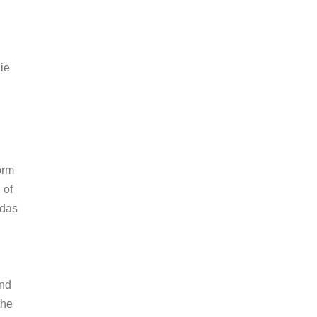
die
orm
 of
 das
und
the