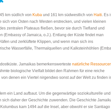
ck
 145 km südlich von
Kuba
und 161 km südwestlich von
Haiti
. Es i
e sich von Osten nach Westen erstrecken, und vielen kleinen
es zentralen Plateaus fließen, bevor sie durch Tiefland und
(Embassy of Jamaica, o.J.). Entlang der Küste findet man
Häfen und zerklüftete Klippen, und wenn man sich ins
erische Wasserfälle, Thermalquellen und Kalksteinhöhlen (Emb
 Südostküste. Jamaikas bemerkenswerteste
natürliche Ressource
ühmte biologische Vielfalt bildet den Rahmen für eine reiche
von denen ein Viertel nirgendwo sonst auf der Welt zu finden is
dem ein Land aufbaut. Um die gegenwärtige soziokulturelle und
man sich daher der Geschichte zuwenden. Die Geschichte Jamaik
h Kolumbus kam 1494 auf die Insel, aber obwohl er sie Santiago