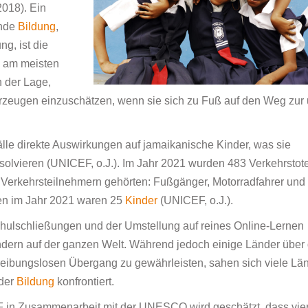
2018). Ein
ende
Bildung
,
g, ist die
e am meisten
n der Lage,
zeugen einzuschätzen, wenn sie sich zu Fuß auf den Weg zur
lle direkte Auswirkungen auf jamaikanische Kinder, was sie
solvieren (UNICEF, o.J.). Im Jahr 2021 wurden 483 Verkehrstot
 Verkehrsteilnehmern gehörten: Fußgänger, Motorradfahrer und
ten im Jahr 2021 waren 25
Kinder
(UNICEF, o.J.).
hulschließungen und der Umstellung auf reines Online-Lernen
dern auf der ganzen Welt. Während jedoch einige Länder über 
iv reibungslosen Übergang zu gewährleisten, sahen sich viele Lä
 der
Bildung
konfrontiert.
F in Zusammenarbeit mit der UNESCO wird geschätzt, dass vie