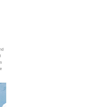
und
t
ss
te