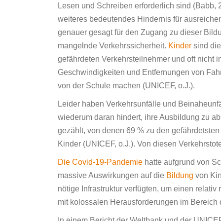
Lesen und Schreiben erforderlich sind (Babb, 
weiteres bedeutendes Hindernis für ausreich
genauer gesagt für den Zugang zu dieser Bildun
mangelnde Verkehrssicherheit.
Kinder
sind di
gefährdeten Verkehrsteilnehmer und oft nicht i
Geschwindigkeiten und Entfernungen von Fahr
von der Schule machen (UNICEF, o.J.).
Leider haben Verkehrsunfälle und Beinaheunfä
wiederum daran hindert, ihre Ausbildung zu ab
gezählt, von denen 69 % zu den gefährdetsten
Kinder (UNICEF, o.J.). Von diesen Verkehrsto
Die Covid-19-Pandemie
hatte aufgrund von Sc
massive Auswirkungen auf die
Bildung
von Kin
nötige Infrastruktur verfügten, um einen relat
mit kolossalen Herausforderungen im Bereich
In einem Bericht der Weltbank und der UNICE