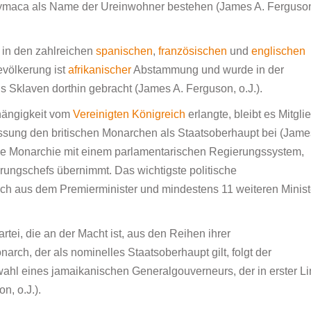
aymaca als Name der Ureinwohner bestehen (James A. Ferguso
 in den zahlreichen
spanischen
,
französischen
und
englischen
evölkerung ist
afrikanischer
Abstammung und wurde in der
s Sklaven dorthin gebracht (James A. Ferguson, o.J.).
hängigkeit vom
Vereinigten Königreich
erlangte, bleibt es Mitgli
sung den britischen Monarchen als Staatsoberhaupt bei (Jame
nelle Monarchie mit einem parlamentarischen Regierungssystem,
rungschefs übernimmt. Das wichtigste politische
ich aus dem Premierminister und mindestens 11 weiteren Minist
rtei, die an der Macht ist, aus den Reihen ihrer
arch, der als nominelles Staatsoberhaupt gilt, folgt der
ahl eines jamaikanischen Generalgouverneurs, der in erster Li
n, o.J.).