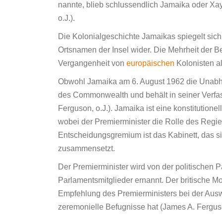
nannte, blieb schlussendlich Jamaika oder X
o.J.).
Die Kolonialgeschichte Jamaikas spiegelt sich
Ortsnamen der Insel wider. Die Mehrheit der B
Vergangenheit von
europäischen
Kolonisten al
Obwohl Jamaika am 6. August 1962 die Unab
des Commonwealth und behält in seiner Verfas
Ferguson, o.J.). Jamaika ist eine konstitutio
wobei der Premierminister die Rolle des Regie
Entscheidungsgremium ist das Kabinett, das s
zusammensetzt.
Der Premierminister wird von der politischen Pa
Parlamentsmitglieder ernannt. Der britische Mon
Empfehlung des Premierministers bei der Ausw
zeremonielle Befugnisse hat (James A. Ferguso