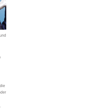
 und
e
die
nder
r