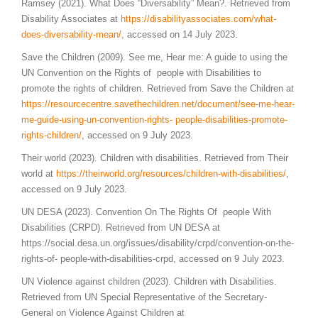
Ramsey (2021). What Does “Diversability” Mean?. Retrieved from
Disability Associates at
https://disabilityassociates.com/what-
does-diversability-mean/
, accessed on 14 July 2023.
Save the Children (2009). See me, Hear me: A guide to using the
UN Convention on the Rights of people with Disabilities to
promote the rights of children. Retrieved from Save the Children at
https://resourcecentre.savethechildren.net/document/see-me-hear-
me-guide-using-un-convention-rights- people-disabilities-promote-
rights-children/
, accessed on 9 July 2023.
Their world (2023). Children with disabilities. Retrieved from Their
world at
https://theirworld.org/resources/children-with-disabilities/
,
accessed on 9 July 2023.
UN DESA (2023). Convention On The Rights Of people With
Disabilities (CRPD). Retrieved from UN DESA at
https://social.desa.un.org/issues/disability/crpd/convention-on-the-
rights-of- people-with-disabilities-crpd, accessed on 9 July 2023.
UN Violence against children (2023). Children with Disabilities.
Retrieved from UN Special Representative of the Secretary-
General on Violence Against Children at